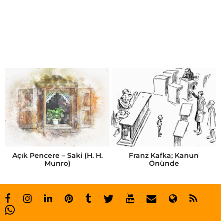
T
a
s
a
r
ı
m
c
ı
l
Açık Pencere – Saki (H. H.
Franz Kafka; Kanun
Munro)
Önünde
a
r
ı
n