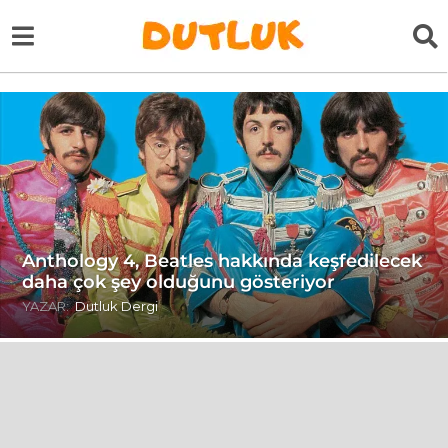
Anthology 4, Beatles hakkında keşfedilecek
daha çok şey olduğunu gösteriyor
YAZAR:
Dutluk Dergi