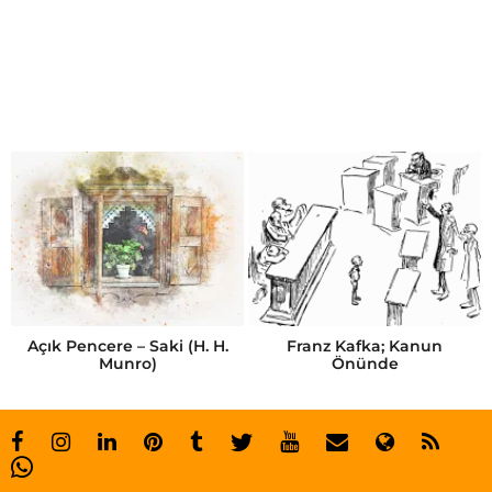
G
l
e
n
n
F
o
s
b
r
Açık Pencere – Saki (H. H.
Franz Kafka; Kanun
Munro)
Önünde
a
e
y