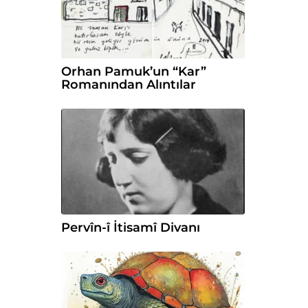
Orhan Pamuk’un “Kar”
Romanından Alıntılar
Pervîn-î İtisamî Divanı