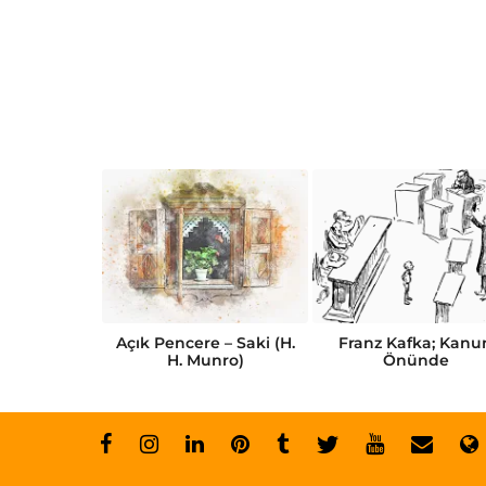
Kısa Öykü
Açık Pencere – Saki (H.
Franz Kafka; Kanu
abı
H. Munro)
Önünde