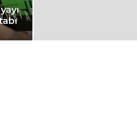
yayı
tabı