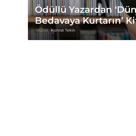
Ödüllü Yazardan ‘Dün
Bedavaya Kurtarın’ Ki
YAZAR:
Konrat Tekin
d
ü
n
y
a
y
ı