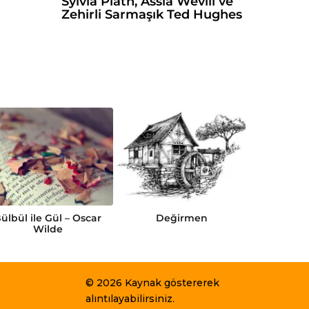
Sylvia Plath, Assia Wevill ve
Zehirli Sarmaşık Ted Hughes
ülbül ile Gül – Oscar
Değirmen
Gamma
Wilde
© 2026 Kaynak göstererek
alıntılayabilirsiniz.