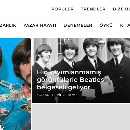
POPÜLER
TRENDLER
BIZE U
AZARLIK
YAZAR HAYATI
DENEMELER
ÖYKÜ
KIT
Hiç yayımlanmamış
görüntülerle Beatles
belgeseli geliyor
YAZAR:
Dutluk Dergi
k