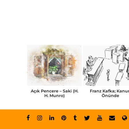
Kısa Öykü
Açık Pencere – Saki (H.
Franz Kafka; Kanu
abı
H. Munro)
Önünde