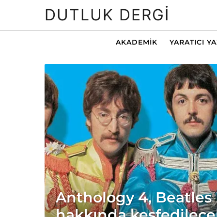
DUTLUK DERGI
AKADEMIK
YARATICI Y
Anthology 4, Beatles
hakkında keşfedilece