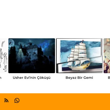
n
Usher Evi’nin Çöküşü
Beyaz Bir Gemi
B