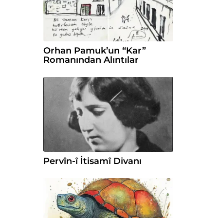
Orhan Pamuk’un “Kar”
Romanından Alıntılar
Pervîn-î İtisamî Divanı