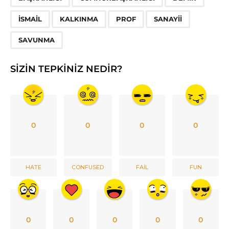
İSMAIL
KALKINMA
PROF
SANAYII
SAVUNMA
SIZIN TEPKINIZ NEDIR?
0
0
0
0
HATE
CONFUSED
FAIL
FUN
0
0
0
0
0