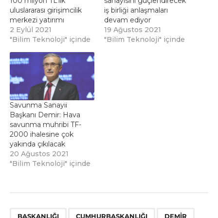
100 milyon TL’lik
sanayisini güçlendirecek
uluslararası girişimcilik
iş birliği anlaşmaları
merkezi yatırımı
devam ediyor
2 Eylül 2021
19 Ağustos 2021
"Bilim Teknoloji" içinde
"Bilim Teknoloji" içinde
Savunma Sanayii
Başkanı Demir: Hava
savunma muhribi TF-
2000 ihalesine çok
yakında çıkılacak
20 Ağustos 2021
"Bilim Teknoloji" içinde
,
,
,
,
,
,
,
BAŞKANLIĞI
CUMHURBAŞKANLIĞI
DEMIR