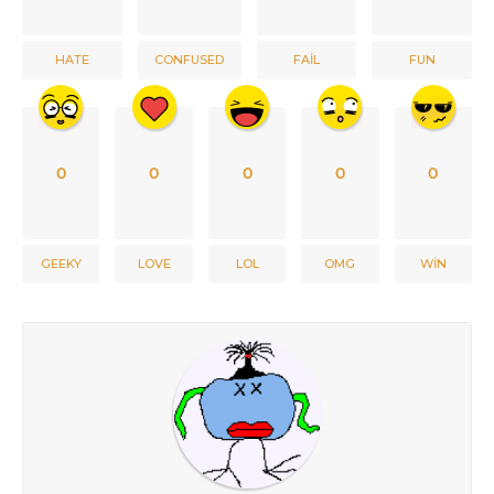
HATE
CONFUSED
FAIL
FUN
0
0
0
0
0
GEEKY
LOVE
LOL
OMG
WIN