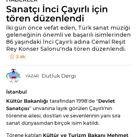
Sanatçı İnci Çayırlı için
y
ı
tören düzenlendi
l
İki gün önce vefat eden, Türk sanat müziği
ö
geleneğinin önemli ve başarılı isimlerinden
n
86 yaşındaki İnci Çayırlı adına Cemal Reşit
c
Rey Konser Salonu'nda tören düzenlendi.
e
2 dk
5
y
ı
Dutluk Dergi
YAZAR:
l
ö
İstanbul
n
Kültür Bakanlığı
tarafından 1998’de “
Devlet
c
Sanatçısı
” unvanına layık görülen Çayırlı’nın
e
törenine ailesi, dostları ve sevenlerinin yanı sıra
sanat dünyasından birçok isim katıldı.
Törene katılan
Kültür ve Turizm Bakanı Mehmet