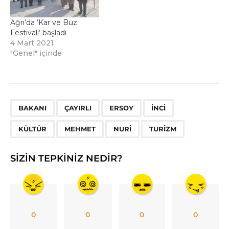
Ağrı’da ‘Kar ve Buz
Festivali’ başladı
4 Mart 2021
"Genel" içinde
,
,
,
,
,
,
,
BAKANI
ÇAYIRLI
ERSOY
İNCI
KÜLTÜR
MEHMET
NURI
TURIZM
SIZIN TEPKINIZ NEDIR?
0
0
0
0