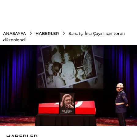
HABERLER
ANASAYFA
Sanatçı İnci Çayırlı için tören
düzenlendi
HABERLER
5