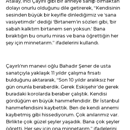
Atalay, İnci Çayırlı gibi bir anneye sahip olmaktan
dolayı onurlu olduğunu dile getirerek, “Kendisinin
sesinden büyük bir keyifle dinlediğimiz ve ‘sana
vasiyetimdir’ dediği ‘Birtanem’in sözleri gibi, ‘bir
sabah kalktım birtanem sen yoksun.’ Bana
bıraktığın bu onurlu miras ve bana öğrettiğin her
şey için minnetarım.” ifadelerini kullandı.
Çayırlı’nın manevi oğlu Bahadır Şener de usta
sanatçıyla yaklaşık 11 yıldır çalışma fırsatı
bulduğunu aktararak, “Son 10 yıldır aralıksız her
gün onunla beraberdik. Gerek Eskişehir’de gerek
buradaki korolarda beraber çalıştık. Kendisi
gördüğüm en büyük hanımefendidir. Bir İstanbul
hanımefendisini kaybettik. Ben de kendi annemi
kaybetmiş gibi hissediyorum. Çok anılarımız var.
Birlikte çok güzel şeyler yaşadık. Bana çok şeyler
öğretti. Her şey için ona minnetarım.” ifadelerini