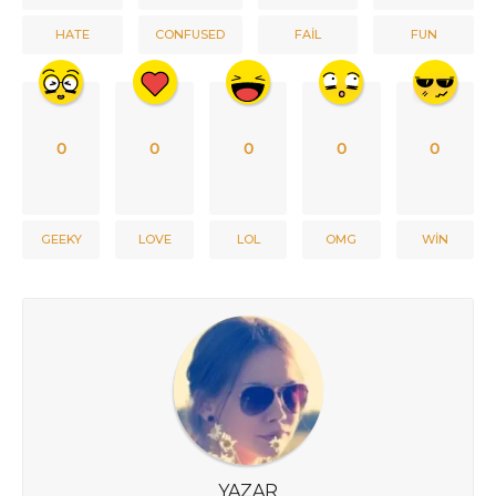
HATE
CONFUSED
FAIL
FUN
0
0
0
0
0
GEEKY
LOVE
LOL
OMG
WIN
YAZAR