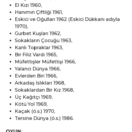
El Kızı 1960,
Hanımın Çiftliği 1961,
Eskici ve Oğulları 1962 (Eskici Dükkanı adıyla
1970),
Gurbet Kuşları 1962,
Sokakların Çocuğu 1963,
Kanlı Topraklar 1963,
Bir Filiz Vardı 1965,
Müfettişler Müfettişi 1966,
Yalancı Dünya 1966,
Evlerden Biri 1966,
Arkadaş Islıkları 1968,
Sokaklardan Bir Kız 1968,
Üç Kağıtçı 1969,
Kötü Yol 1969,
Kaçak (ö.s.) 1970,
Tersine Dünya (ö.s.) 1986.
OYUN
: