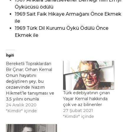
Öykücüsü ödülü
1969 Sait Faik Hikaye Armağanı Önce Ekmek
ile
1969 Türk Dil Kurumu Öykü Ödülü Önce
Ekmek ile
İlgili
Bereketli Topraklardan
Bir Çınar; Orhan Kemal
Onun hayatını
değiştiren şey, bu
cezaevinde Nazım
Türk edebiyatının çınarı
Hikmet’le tanışması ve
Yaşar Kemal hakkında
3,5 yılını onunla
çok ve az bilinenler
geçirmesi olur. Sanat ve
24 Aralık 2020
27 Şubat 2021
edebiyattaki en büyük
"Kimdir" içinde
"Kimdir" içinde
değişimi ve yaratıcılığı
onun öncülüğünde ve
rehberliğinde yakalar.