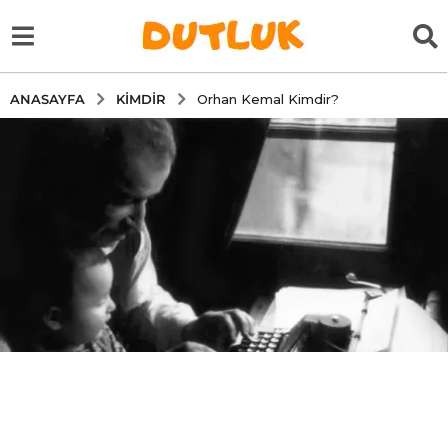
KIMDIR
ANASAYFA
Orhan Kemal Kimdir?
6
y
ı