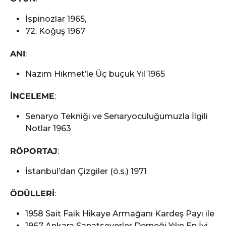
İspinozlar 1965,
72. Koğuş 1967
ANI
:
Nazım Hikmet’le Üç buçuk Yıl 1965
İNCELEME
:
Senaryo Tekniği ve Senaryoculuğumuzla İlgili
Notlar 1963
RÖPORTAJ
:
İstanbul’dan Çizgiler (ö.s.) 1971
ÖDÜLLERİ
:
1958 Sait Faik Hikaye Armağanı Kardeş Payı ile
1967 Ankara Sanatseverler Derneği Yılın En İyi