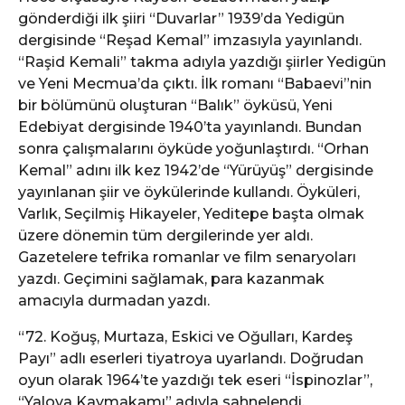
gönderdiği ilk şiiri “Duvarlar” 1939’da Yedigün
dergisinde “Reşad Kemal” imzasıyla yayınlandı.
“Raşid Kemali” takma adıyla yazdığı şiirler Yedigün
ve Yeni Mecmua’da çıktı. İlk romanı “Babaevi”nin
bir bölümünü oluşturan “Balık” öyküsü, Yeni
Edebiyat dergisinde 1940’ta yayınlandı. Bundan
sonra çalışmalarını öyküde yoğunlaştırdı. “Orhan
Kemal” adını ilk kez 1942’de “Yürüyüş” dergisinde
yayınlanan şiir ve öykülerinde kullandı. Öyküleri,
Varlık, Seçilmiş Hikayeler, Yeditepe başta olmak
üzere dönemin tüm dergilerinde yer aldı.
Gazetelere tefrika romanlar ve film senaryoları
yazdı. Geçimini sağlamak, para kazanmak
amacıyla durmadan yazdı.
“72. Koğuş, Murtaza, Eskici ve Oğulları, Kardeş
Payı” adlı eserleri tiyatroya uyarlandı. Doğrudan
oyun olarak 1964’te yazdığı tek eseri “İspinozlar”,
“Yalova Kaymakamı” adıyla sahnelendi.