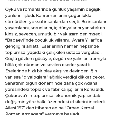
Öykü ve romanlarında günlük yaşamın değişik
yönlerini işledi. Kahramanlarını çoğunlukla
sömürülen, yoksul insanlardan seçti. Bu insanların
yaşamlarını, sorunlarını, iç dünyalarını yansıtırken
kinsiz, sevecen, umutlu bir yaklaşım benimsedi.
“Babaevi”nde çocukluk yıllarını, “Avare Yıllar”da
gençliğini anlattı. Eserlerinin hemen hepsinde
toplumsal yapıdaki çelişkileri ustaca vurguladı.
Güçlü gözlem gücüyle, özgün ve yalın anlatımıyla
hâlâ çok okunan ve sevilen eserler yarattı.
Eselerinde hızlı bir olay akışı ve devingenliğin
yanısıra “diyaloglara” ağırlık verdiği dikkat çeker.
Sanatının olgun döneminde daha çok Adana
yöresindeki toprak ve fabrika işçilerini konu aldı.
Çukurova’nın toplumsal ekonomik yapısındaki
değişimin yöre halkı üzerindeki etkilerini inceledi.
Ailesi 1971’den itibaren adına “Orhan Kemal
Roman Armağanı” vermeye başladı.