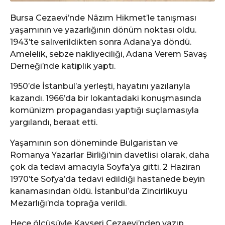
Bursa Cezaevi’nde Nâzım Hikmet’le tanışması
yaşamının ve yazarlığının dönüm noktası oldu.
1943’te salıverildikten sonra Adana’ya döndü.
Amelelik, sebze nakliyeciliği, Adana Verem Savaş
Derneği’nde katiplik yaptı.
1950’de İstanbul’a yerleşti, hayatını yazılarıyla
kazandı. 1966’da bir lokantadaki konuşmasında
komünizm propagandası yaptığı suçlamasıyla
yargılandı, beraat etti.
Yaşamının son döneminde Bulgaristan ve
Romanya Yazarlar Birliği’nin davetlisi olarak, daha
çok da tedavi amacıyla Soyfa’ya gitti. 2 Haziran
1970’te Sofya’da tedavi edildiği hastanede beyin
kanamasından öldü. İstanbul’da Zincirlikuyu
Mezarlığı’nda toprağa verildi.
Hece ölçüsüyle Kayseri Cezaevi’nden yazıp