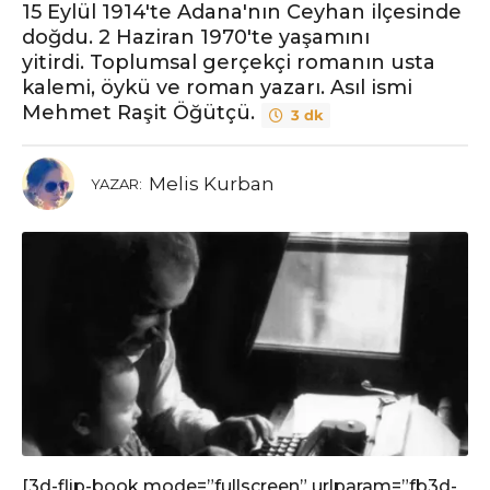
15 Eylül 1914'te Adana'nın Ceyhan ilçesinde
doğdu. 2 Haziran 1970'te yaşamını
yitirdi. Toplumsal gerçekçi romanın usta
kalemi, öykü ve roman yazarı. Asıl ismi
Mehmet Raşit Öğütçü.
3 dk
Melis Kurban
YAZAR:
[3d-flip-book mode=”fullscreen” urlparam=”fb3d-