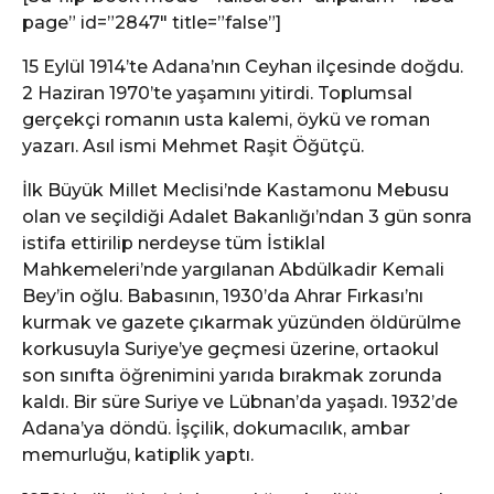
page” id=”2847″ title=”false”]
15 Eylül 1914’te Adana’nın Ceyhan ilçesinde doğdu.
2 Haziran 1970’te yaşamını yitirdi. Toplumsal
gerçekçi romanın usta kalemi, öykü ve roman
yazarı. Asıl ismi Mehmet Raşit Öğütçü.
İlk Büyük Millet Meclisi’nde Kastamonu Mebusu
olan ve seçildiği Adalet Bakanlığı’ndan 3 gün sonra
istifa ettirilip nerdeyse tüm İstiklal
Mahkemeleri’nde yargılanan Abdülkadir Kemali
Bey’in oğlu. Babasının, 1930’da Ahrar Fırkası’nı
kurmak ve gazete çıkarmak yüzünden öldürülme
korkusuyla Suriye’ye geçmesi üzerine, ortaokul
son sınıfta öğrenimini yarıda bırakmak zorunda
kaldı. Bir süre Suriye ve Lübnan’da yaşadı. 1932’de
Adana’ya döndü. İşçilik, dokumacılık, ambar
memurluğu, katiplik yaptı.