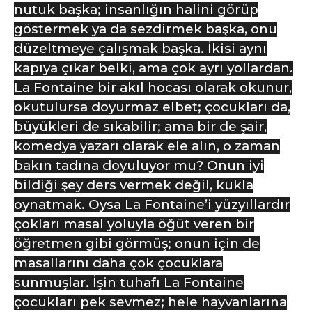
nutuk başka; insanlığın halini görüp
göstermek ya da sezdirmek başka, onu
düzeltmeye çalışmak başka. İkisi aynı
kapıya çıkar belki, ama çok ayrı yollardan.
La Fontaine bir akıl hocası olarak okunur,
okutulursa doyurmaz elbet; çocukları da,
büyükleri de sıkabilir; ama bir de şair,
komedya yazarı olarak ele alın, o zaman
bakın tadına doyuluyor mu? Onun iyi
bildiği şey ders vermek değil, kukla
oynatmak. Oysa La Fontaine’i yüzyıllardır
çokları masal yoluyla öğüt veren bir
öğretmen gibi görmüş; onun için de
masallarını daha çok çocuklara
sunmuşlar. İşin tuhafı La Fontaine
çocukları pek sevmez; hele hayvanlarına