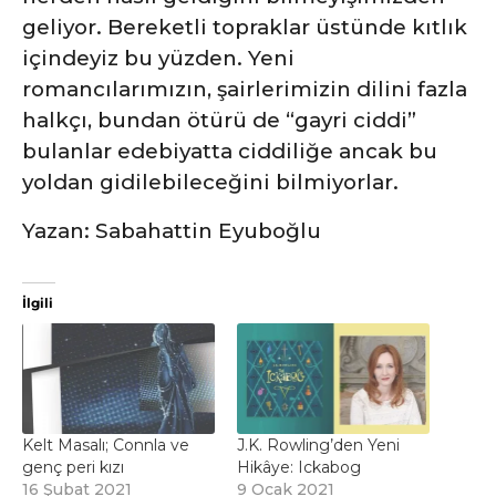
geliyor. Bereketli topraklar üstünde kıtlık
içindeyiz bu yüzden. Yeni
romancılarımızın, şairlerimizin dilini fazla
halkçı, bundan ötürü de “gayri ciddi”
bulanlar edebiyatta ciddiliğe ancak bu
yoldan gidilebileceğini bilmiyorlar.
Yazan: Sabahattin Eyuboğlu
İlgili
Kelt Masalı; Connla ve
J.K. Rowling’den Yeni
genç peri kızı
Hikâye: Ickabog
16 Şubat 2021
9 Ocak 2021