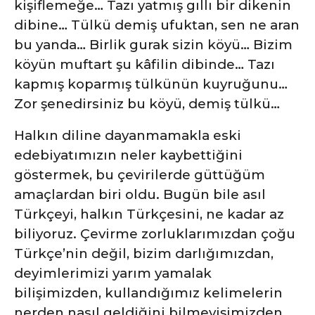
kişiflemeğe… Tazı yatmış gıllı bir dikenin
dibine… Tülkü demiş ufuktan, sen ne aran
bu yanda… Birlik gurak sizin köyü… Bizim
köyün muftart şu kâfilin dibinde… Tazı
kapmış koparmış tülkünün kuyruğunu…
Zor şenedirsiniz bu köyü, demiş tülkü…
Halkın diline dayanmamakla eski
edebiyatımızın neler kaybettiğini
göstermek, bu çevirilerde güttüğüm
amaçlardan biri oldu. Bugün bile asıl
Türkçeyi, halkın Türkçesini, ne kadar az
biliyoruz. Çevirme zorluklarımızdan çoğu
Türkçe’nin değil, bizim darlığımızdan,
deyimlerimizi yarım yamalak
bilişimizden, kullandığımız kelimelerin
nerden nasıl geldiğini bilmeyişimizden