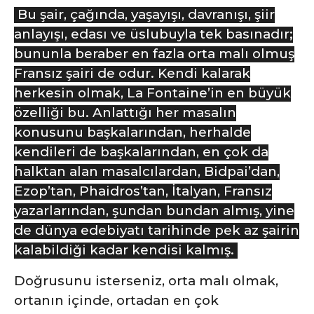
Bu şair, çağında, yaşayışı, davranışı, şiir
anlayışı, edası ve üslubuyla tek basınadır;
bununla beraber en fazla orta malı olmuş
Fransız şairi de odur. Kendi kalarak
herkesin olmak, La Fontaine’in en büyük
özelliği bu. Anlattığı her masalın
konusunu başkalarından, herhalde
kendileri de başkalarından, en çok da
halktan alan masalcılardan, Bidpai’dan,
Ezop’tan, Phaidros’tan, İtalyan, Fransız
yazarlarından, şundan bundan almış, yine
de dünya edebiyatı tarihinde pek az şairin
kalabildiği kadar kendisi kalmış.
Doğrusunu isterseniz, orta malı olmak,
ortanın içinde, ortadan en çok