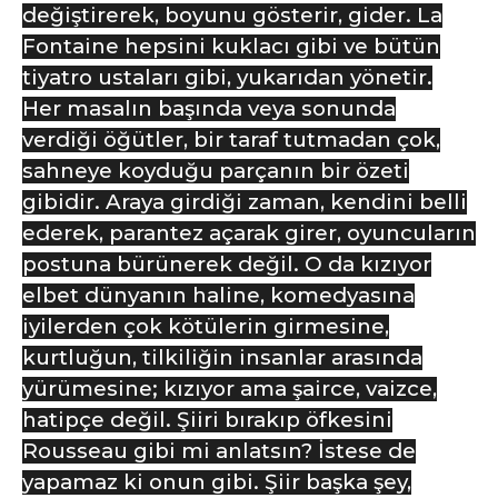
değiştirerek, boyunu gösterir, gider. La
Fontaine hepsini kuklacı gibi ve bütün
tiyatro ustaları gibi, yukarıdan yönetir.
Her masalın başında veya sonunda
verdiği öğütler, bir taraf tutmadan çok,
sahneye koyduğu parçanın bir özeti
gibidir. Araya girdiği zaman, kendini belli
ederek, parantez açarak girer, oyuncuların
postuna bürünerek değil. O da kızıyor
elbet dünyanın haline, komedyasına
iyilerden çok kötülerin girmesine,
kurtluğun, tilkiliğin insanlar arasında
yürümesine; kızıyor ama şairce, vaizce,
hatipçe değil. Şiiri bırakıp öfkesini
Rousseau gibi mi anlatsın? İstese de
yapamaz ki onun gibi. Şiir başka şey,