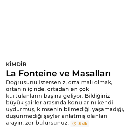
ı
l
ö
n
c
e
6
y
ı
KIMDIR
l
La Fonteine ve Masalları
ö
n
Doğrusunu isterseniz, orta malı olmak,
ortanın içinde, ortadan en çok
c
kurtulanların başına geliyor. Bildiğiniz
e
büyük şairler arasında konularını kendi
uydurmuş, kimsenin bilmediği, yaşamadığı,
düşünmediği şeyler anlatmış olanları
arayın, zor bulursunuz.
8 dk