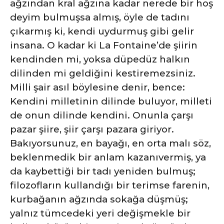
ağzından kral ağzına kadar nerede bir hoş
deyim bulmuşsa almış, öyle de tadını
çıkarmış ki, kendi uydurmuş gibi gelir
insana. O kadar ki La Fontaine’de şiirin
kendinden mi, yoksa düpedüz halkın
dilinden mi geldiğini kestiremezsiniz.
Milli
şair asıl böylesine denir, bence:
Kendini milletinin dilinde buluyor, milleti
de onun dilinde kendini. Onunla çarşı
pazar şiire, şiir çarşı pazara giriyor.
Bakıyorsunuz, en bayağı, en orta malı söz,
beklenmedik bir anlam kazanıvermiş, ya
da kaybettiği bir tadı yeniden bulmuş;
filozofların kullandığı bir terimse farenin,
kurbağanın ağzında sokağa düşmüş;
yalnız tümcedeki yeri değişmekle bir