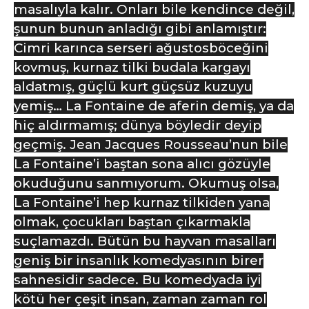
masalıyla kalır. Onları bile kendince değil,
şunun bunun anladığı gibi anlamıştır:
Cimri karınca serseri ağustosböceğini
kovmuş, kurnaz tilki budala kargayı
aldatmış, güçlü kurt güçsüz kuzuyu
yemiş… La Fontaine de aferin demiş, ya da
hiç
aldırmamış; dünya böyledir deyip
geçmiş. Jean Jacques Rousseau’nun bile
La Fontaine’i baştan sona alıcı gözüyle
okuduğunu sanmıyorum. Okumuş olsa,
La Fontaine’i hep kurnaz tilkiden yana
olmak, çocukları baştan çıkarmakla
suçlamazdı. Bütün bu hayvan masalları
geniş bir insanlık komedyasının birer
sahnesidir sadece. Bu komedyada iyi
kötü her çeşit insan, zaman zaman rol