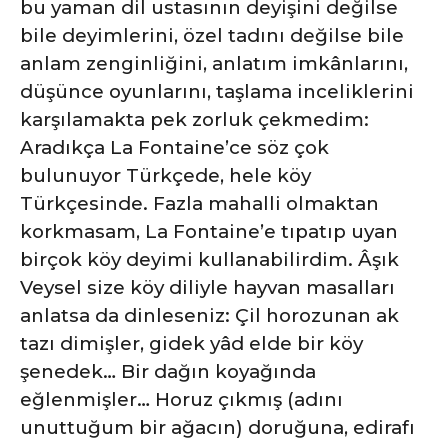
bu yaman dil ustasının deyişini değilse
bile deyimlerini, özel tadını değilse bile
anlam zenginliğini,
anlatım imkânlarını,
düşünce oyunlarını, taşlama inceliklerini
karşılamakta pek zorluk çekmedim:
Aradıkça La Fontaine’ce söz çok
bulunuyor Türkçede, hele köy
Türkçesinde. Fazla mahalli olmaktan
korkmasam, La Fontaine’e tıpatıp uyan
birçok köy deyimi kullanabilirdim. Âşık
Veysel size köy diliyle hayvan masalları
anlatsa da dinleseniz: Çil horozunan ak
tazı dimişler, gidek yâd elde bir köy
şenedek… Bir dağın koyağında
eğlenmişler… Horuz çıkmış (adını
unuttuğum bir ağacın) doruğuna, edirafı