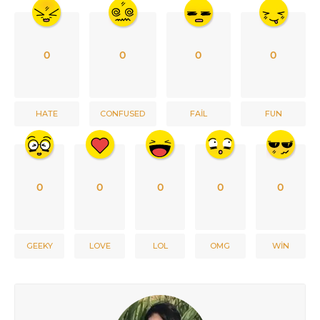
0
0
0
0
HATE
CONFUSED
FAIL
FUN
0
0
0
0
0
GEEKY
LOVE
LOL
OMG
WIN