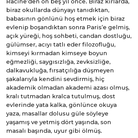
Racine’den on beş yıl önce.
Biraz kırlarda,
biraz okullarda dünyayı tanıdıktan,
babasının gönlünü hoş etmek için biraz
evlenip boşandıktan sonra Paris’e gelmiş,
açık yüreği, hoş sohbeti, candan dostluğu,
gülümser, acıyı tatlı eder filozofluğu,
kimseyi kırmadan kimseye boyun
eğmezliği, saygısızlığa, zevksizliğe,
dalkavukluğa, fırsatçılığa düşmeyen
şakalarıyla kendini sevdirmiş, hiç
akademik olmadan akademi azası olmuş,
kralı tutmadan kralca tutulmuş, dost
evlerinde yata kalka, gönlünce okuya
yaza, masallar dolusu güle söyleye
yaşamış ve yetmiş dört yaşında, son
masalı başında, uyur gibi ölmüş.