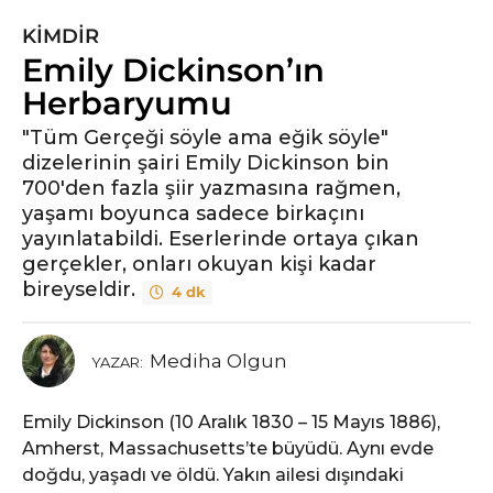
KIMDIR
5
Emily Dickinson’ın
y
ı
Herbaryumu
l
"Tüm Gerçeği söyle ama eğik söyle"
ö
dizelerinin şairi Emily Dickinson bin
n
700'den fazla şiir yazmasına rağmen,
c
yaşamı boyunca sadece birkaçını
e
yayınlatabildi. Eserlerinde ortaya çıkan
5
gerçekler, onları okuyan kişi kadar
y
bireyseldir.
4 dk
ı
l
ö
Mediha Olgun
YAZAR:
n
c
Emily Dickinson (10 Aralık 1830 – 15 Mayıs 1886),
e
Amherst, Massachusetts’te büyüdü. Aynı evde
doğdu, yaşadı ve öldü. Yakın ailesi dışındaki