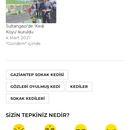
Sultangazi’de ‘Kedi
Köyü’ kuruldu
4 Mart 2021
"Gündem" içinde
,
,
,
GAZIANTEP SOKAK KEDISI
GÖZLERI OYULMUŞ KEDI
KEDILER
SOKAK KEDILERI
SIZIN TEPKINIZ NEDIR?