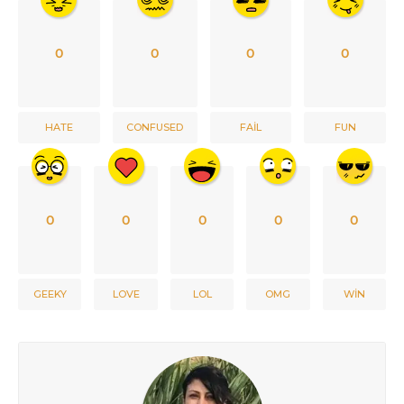
0
0
0
0
HATE
CONFUSED
FAIL
FUN
0
0
0
0
0
GEEKY
LOVE
LOL
OMG
WIN