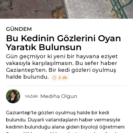
GÜNDEM
6
Bu Kedinin Gözlerini Oyan
y
ı
Yaratık Bulunsun
l
Gün geçmiyor ki yeni bir hayvana eziyet
ö
vakasıyla karşılaşılmasın. Bu sefer haber
n
Gaziantep'ten. Bir kedi gözleri oyulmuş
c
halde bulundu.
2 dk
e
5
y
Mediha Olgun
YAZAR:
ı
l
Gaziantep’te gözleri oyulmuş halde bir kedi
ö
bulundu. Duyarlı vatandaşların haber vermesiyle
n
kedinin bulunduğu alana giden biyoloji öğretmeni
c