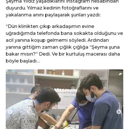
Şeyma Yıldız yaşadıklarını Instagram hesabından
e
duyurdu. Yılmaz kedinin fotoğraflarını ve
yakalanma anını paylaşarak şunları yazdı:
“Dün klinikten çıkıp arkadaşımın evine
uğradığımda telefonda bana sokakta olduğunu ve
acil yanına koşup gelmemi söyledi. Ardından
yanına gittiğim zaman çığlık çığlığa “Şeyma şuna
bakar mısın?“ Dedi. Ve bir kurtuluş macerası daha
böyle başladı…