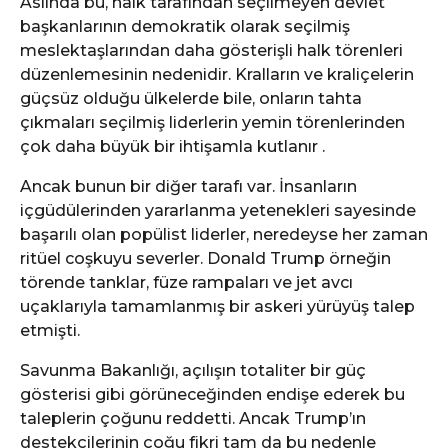
Aslında bu, halk tarafından seçilmeyen devlet
başkanlarının demokratik olarak seçilmiş
meslektaşlarından daha gösterişli halk törenleri
düzenlemesinin nedenidir. Kralların ve kraliçelerin
güçsüz olduğu ülkelerde bile, onların tahta
çıkmaları seçilmiş liderlerin yemin törenlerinden
çok daha büyük bir ihtişamla kutlanır .
Ancak bunun bir diğer tarafı var. İnsanların
içgüdülerinden yararlanma yetenekleri sayesinde
başarılı olan popülist liderler, neredeyse her zaman
ritüel coşkuyu severler. Donald Trump örneğin
törende tanklar, füze rampaları ve jet avcı
uçaklarıyla tamamlanmış bir askeri yürüyüş talep
etmişti.
Savunma Bakanlığı, açılışın totaliter bir güç
gösterisi gibi görüneceğinden endişe ederek bu
taleplerin çoğunu reddetti. Ancak Trump’ın
destekçilerinin çoğu fikri tam da bu nedenle