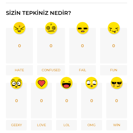
SIZIN TEPKINIZ NEDIR?
0
0
0
0
HATE
CONFUSED
FAIL
FUN
0
0
0
0
0
GEEKY
LOVE
LOL
OMG
WIN