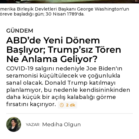
merika Birleşik Devletleri Başkanı George Washington'un
öreve başladığı gün; 30 Nisan 1789'da.
GÜNDEM
6
ABD’de Yeni Dönem
y
ı
Başlıyor; Trump’sız Tören
l
Ne Anlama Geliyor?
ö
n
COVID-19 salgını nedeniyle Joe Biden'ın
seramonisi küçültülecek ve çoğunlukla
c
sanal olacak. Donald Trump katılmayı
e
planlamıyor, bu nedenle kendisininkinden
6
daha küçük bir açılış kalabalığı görme
y
fırsatını kaçırıyor.
ı
2 dk
l
ö
Mediha Olgun
YAZAR:
n
c