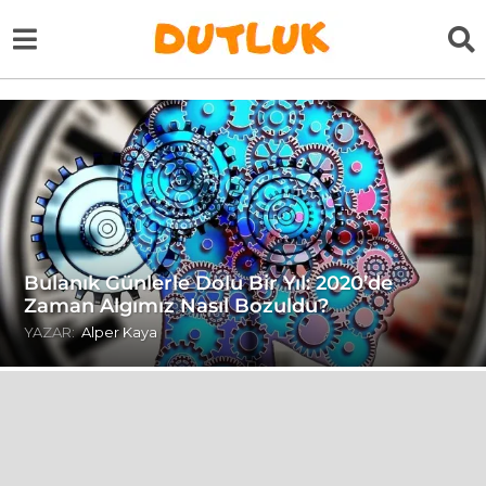
Bulanık Günlerle Dolu Bir Yıl: 2020’de
Zaman Algımız Nasıl Bozuldu?
YAZAR:
Alper Kaya