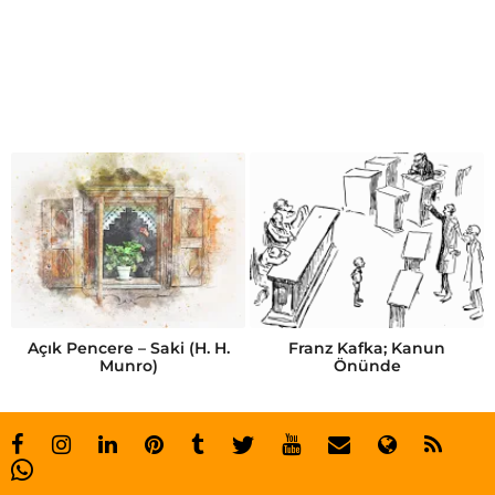
z
a
m
a
n
a
l
g
ı
s
Açık Pencere – Saki (H. H.
Franz Kafka; Kanun
Munro)
Önünde
ı