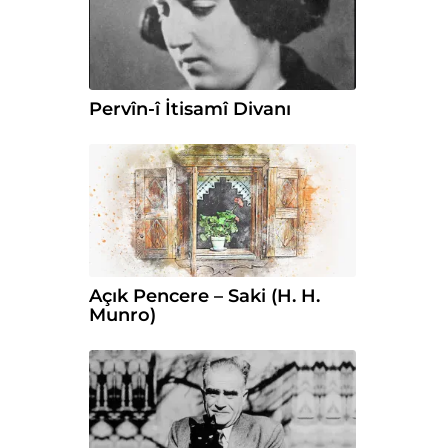
Pervîn-î İtisamî Divanı
Açık Pencere – Saki (H. H.
Munro)