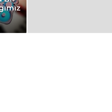
lgımız