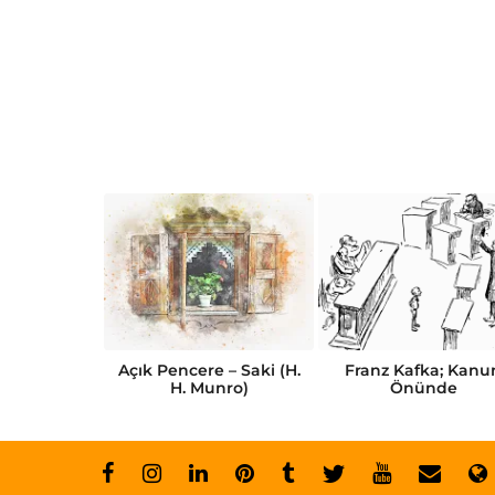
Kısa Öykü
Açık Pencere – Saki (H.
Franz Kafka; Kanu
abı
H. Munro)
Önünde