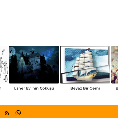
n
Usher Evi’nin Çöküşü
Beyaz Bir Gemi
B