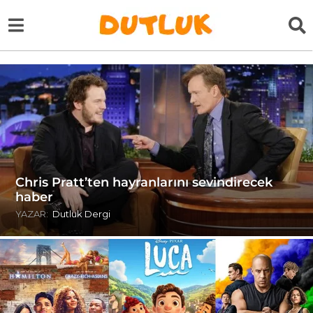
Chris Pratt’ten hayranlarını sevindirecek
haber
YAZAR:
Dutluk Dergi