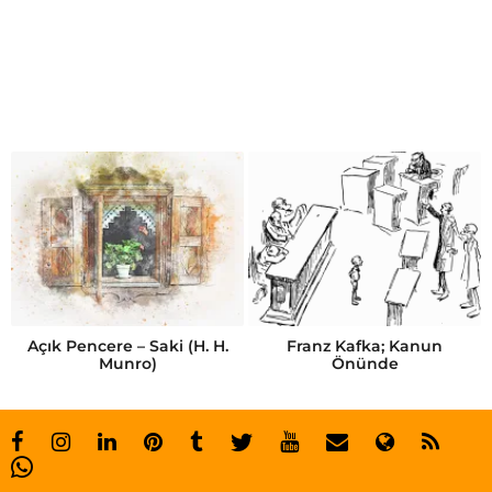
y
e
n
i
ç
ı
k
a
n
f
Açık Pencere – Saki (H. H.
Franz Kafka; Kanun
Munro)
Önünde
i
l
m
l