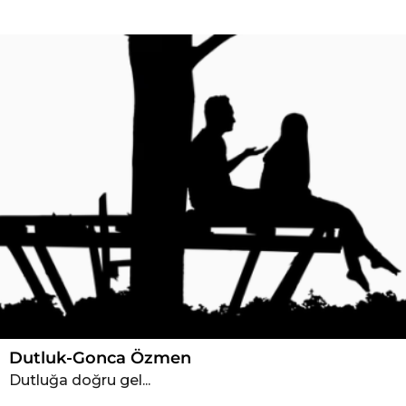
T
ü
r
k
Ş
i
i
r
i
Dutluk-Gonca Özmen
Dutluğa doğru gel...