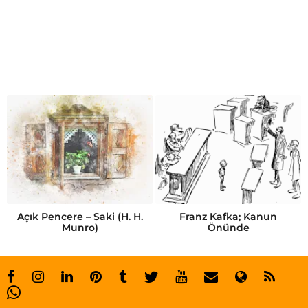
t
r
u
m
p
y
e
d
e
k
Açık Pencere – Saki (H. H.
Franz Kafka; Kanun
Munro)
Önünde
h
e
s
a