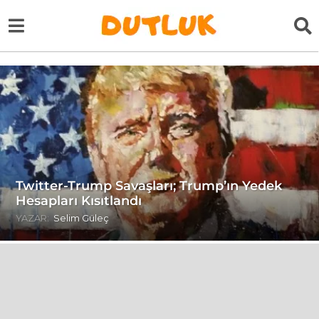
Twitter-Trump Savaşları; Trump’ın Yedek
Hesapları Kısıtlandı
YAZAR:
Selim Güleç