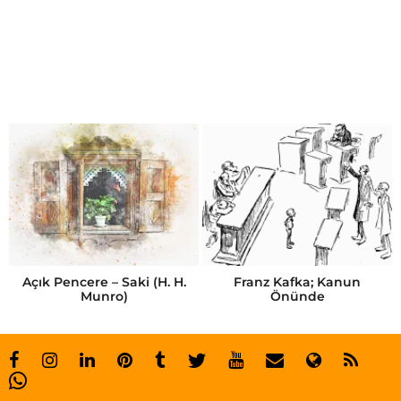
T
i
n
a
F
e
y
Açık Pencere – Saki (H. H.
Franz Kafka; Kanun
Munro)
Önünde