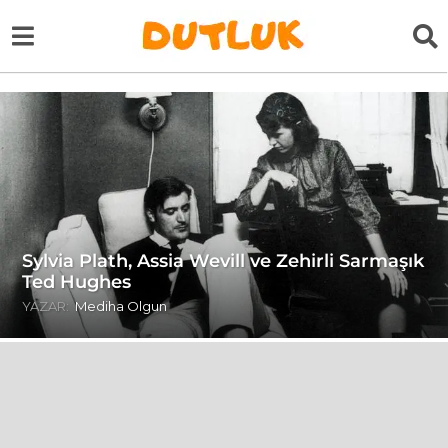
Sylvia Plath, Assia Wevill ve Zehirli Sarmaşık
Ted Hughes
YAZAR:
Mediha Olgun