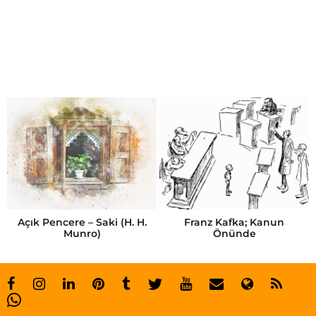
S
y
l
v
i
a
P
l
a
t
Açık Pencere – Saki (H. H.
Franz Kafka; Kanun
Munro)
Önünde
h
h
a
y