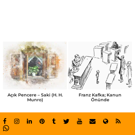
m
ü
c
a
d
e
l
e
Açık Pencere – Saki (H. H.
Franz Kafka; Kanun
Munro)
Önünde