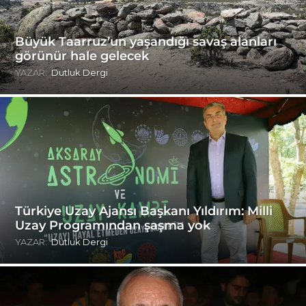
Büyük Taarruz’un yaşandığı savaş alanları
görünür hale gelecek
YAZAR:
Dutluk Dergi
Türkiye Uzay Ajansı Başkanı Yıldırım: Milli
Uzay Programından şaşma yok
YAZAR:
Dutluk Dergi