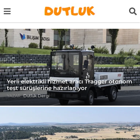
Yerli elektrikli hizmet aracı Tragger otonom
test sürüşlerine hazırlanıyor
YAZAR:
Dutluk Dergi