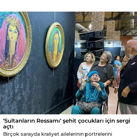
M
i
l
l
i
‘Sultanların Ressamı’ şehit çocukları için sergi
açtı
Birçok sarayda kraliyet ailelerinin portrelerini