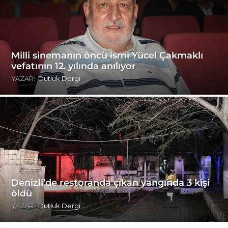
Milli sinemanın öncü ismi Yücel Çakmaklı
vefatının 12. yılında anılıyor
YAZAR:
Dutluk Dergi
Denizli’de restoranda çıkan yangında 3 kişi
öldü
YAZAR:
Dutluk Dergi