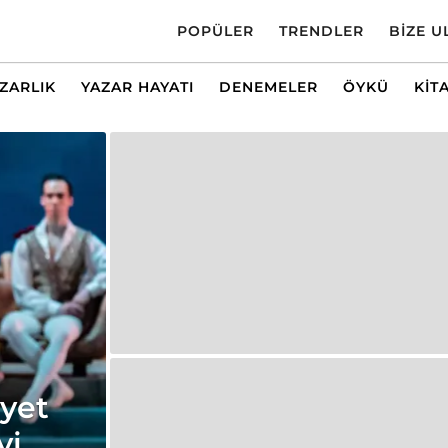
POPÜLER
TRENDLER
BIZE U
AZARLIK
YAZAR HAYATI
DENEMELER
ÖYKÜ
KIT
yet
yi