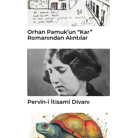
Orhan Pamuk’un “Kar”
Romanından Alıntılar
Pervîn-î İtisamî Divanı