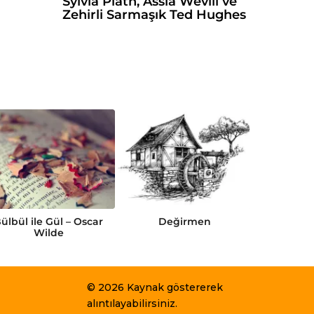
Sylvia Plath, Assia Wevill ve
Zehirli Sarmaşık Ted Hughes
ülbül ile Gül – Oscar
Değirmen
Gamma
Wilde
© 2026 Kaynak göstererek
alıntılayabilirsiniz.