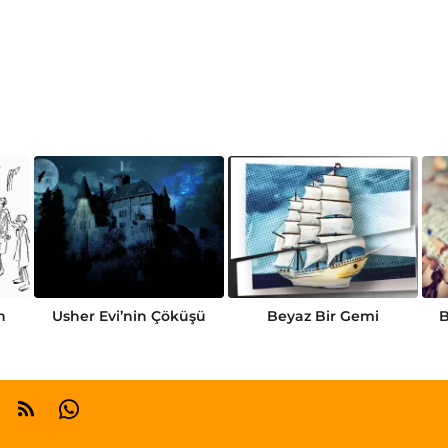
n
Usher Evi’nin Çöküşü
Beyaz Bir Gemi
B