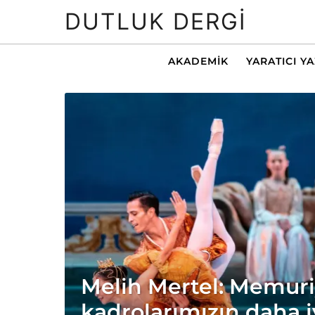
DUTLUK DERGI
AKADEMIK
YARATICI Y
Melih Mertel: Memuri
kadrolarımızın daha i