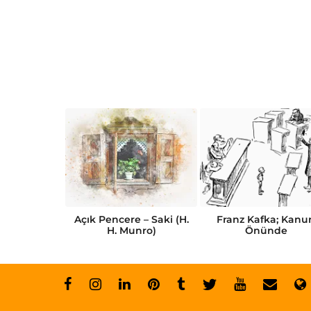
Kısa Öykü
Açık Pencere – Saki (H.
Franz Kafka; Kanu
abı
H. Munro)
Önünde