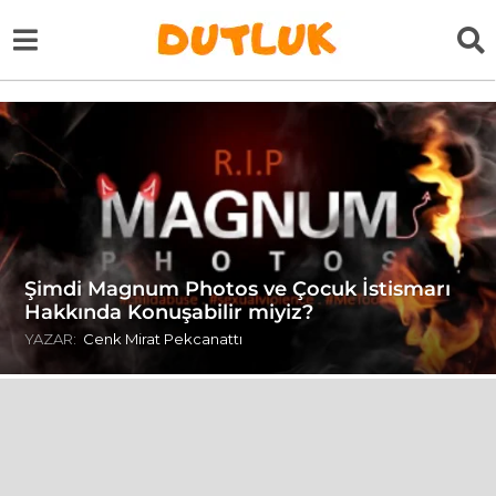
Şimdi Magnum Photos ve Çocuk İstismarı
Hakkında Konuşabilir miyiz?
YAZAR:
Cenk Mirat Pekcanattı