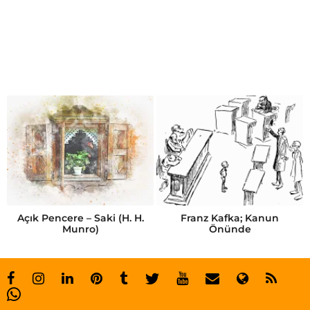
m
a
g
n
u
m
s
k
a
n
Açık Pencere – Saki (H. H.
Franz Kafka; Kanun
Munro)
Önünde
d
a
l
l