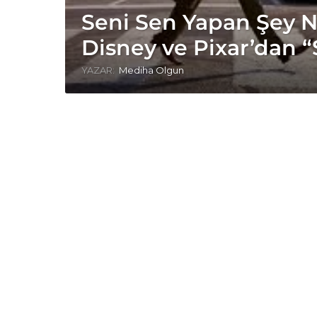
Seni Sen Yapan Şey N
Disney ve Pixar’dan “
YAZAR:
Mediha Olgun
J
o
e
G
a
r
d