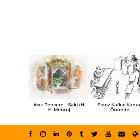
Kısa Öykü
Açık Pencere – Saki (H.
Franz Kafka; Kanu
abı
H. Munro)
Önünde