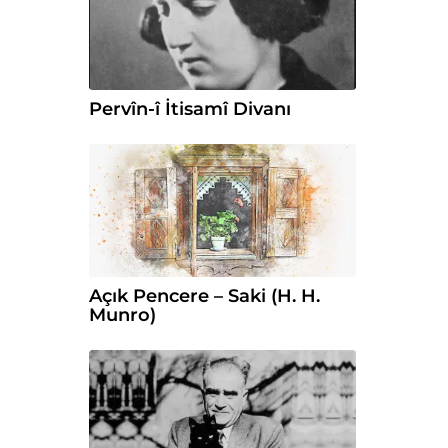
Pervîn-î İtisamî Divanı
Açık Pencere – Saki (H. H.
Munro)