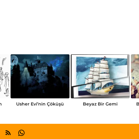
n
Usher Evi’nin Çöküşü
Beyaz Bir Gemi
B