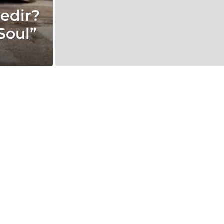
edir?
Soul”