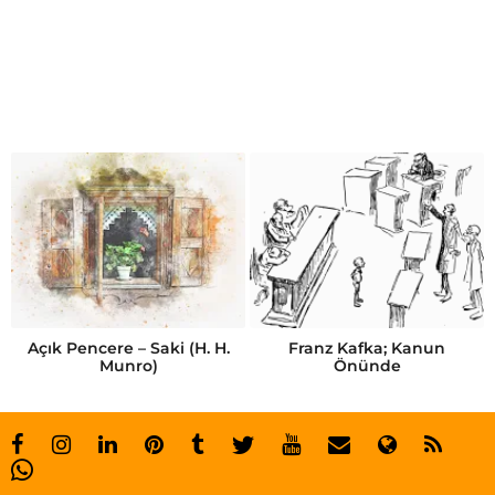
j
.
k
.
r
o
w
l
i
n
Açık Pencere – Saki (H. H.
Franz Kafka; Kanun
Munro)
Önünde
g