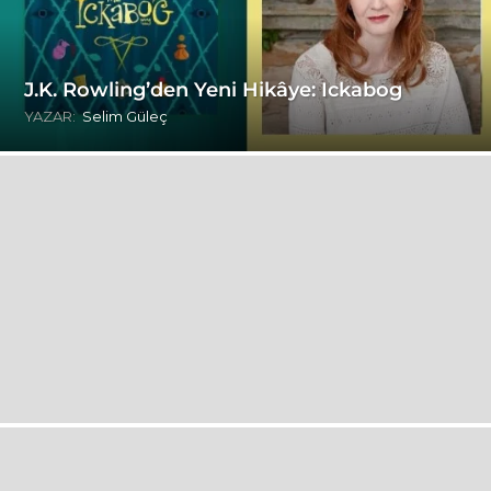
J.K. Rowling’den Yeni Hikâye: Ickabog
YAZAR:
Selim Güleç