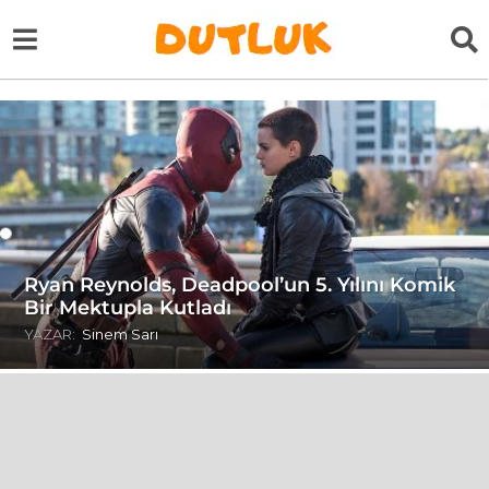
Ryan Reynolds, Deadpool’un 5. Yılını Komik
Bir Mektupla Kutladı
YAZAR:
Sinem Sarı