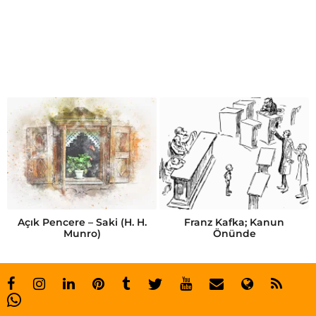
B
l
a
k
e
L
i
v
e
l
Açık Pencere – Saki (H. H.
Franz Kafka; Kanun
Munro)
Önünde
y