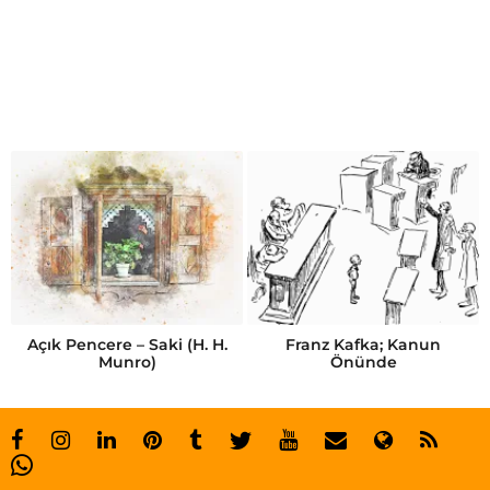
a
k
ı
l
l
ı
k
ö
p
e
Açık Pencere – Saki (H. H.
Franz Kafka; Kanun
Munro)
Önünde
k
l
e
r