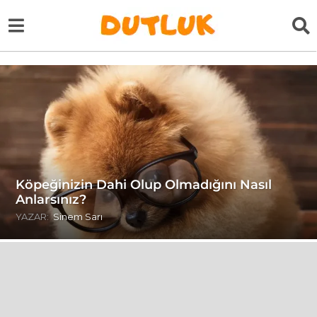
Köpeğinizin Dahi Olup Olmadığını Nasıl
Anlarsınız?
YAZAR:
Sinem Sarı