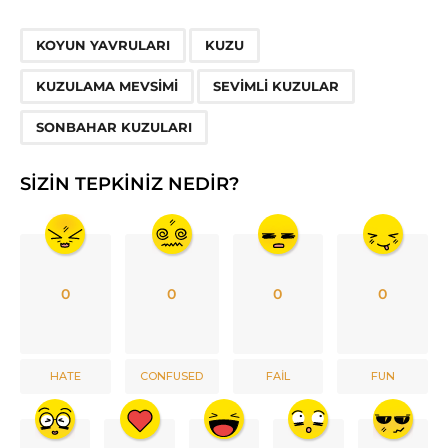
,
,
,
,
KOYUN YAVRULARI
KUZU
KUZULAMA MEVSIMI
SEVIMLI KUZULAR
SONBAHAR KUZULARI
SIZIN TEPKINIZ NEDIR?
0
0
0
0
HATE
CONFUSED
FAIL
FUN