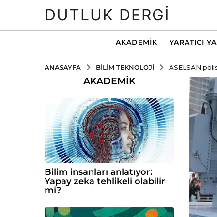
DUTLUK DERGI
AKADEMIK
YARATICI Y
BILIM TEKNOLOJI
ANASAYFA
ASELSAN polisi
AKADEMIK
Bilim insanları anlatıyor:
Yapay zeka tehlikeli olabilir
mi?