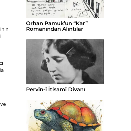
Orhan Pamuk’un “Kar”
Romanından Alıntılar
inin
.
cı
da
Pervîn-î İtisamî Divanı
R
 ve