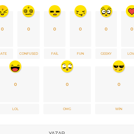
0
0
0
0
0
0
ATE
CONFUSED
FAIL
FUN
GEEKY
LO
0
0
0
LOL
OMG
WIN
YAZAR