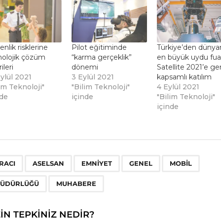
nlik risklerine
Pilot eğitiminde
Türkiye’den dünya
nolojik çözüm
“karma gerçeklik”
en büyük uydu fua
ileri
dönemi
Satellite 2021’e ge
ylül 2021
3 Eylül 2021
kapsamlı katılım
im Teknoloji"
"Bilim Teknoloji"
4 Eylül 2021
nde
içinde
"Bilim Teknoloji"
içinde
,
,
,
,
,
,
RACI
ASELSAN
EMNIYET
GENEL
MOBIL
ÜDÜRLÜĞÜ
MUHABERE
ZIN TEPKINIZ NEDIR?