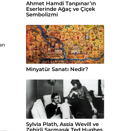
Ahmet Hamdi Tanpınar’ın
Eserlerinde Ağaç ve Çiçek
Sembolizmi
dan
Minyatür Sanatı Nedir?
Sylvia Plath, Assia Wevill ve
Zehirli Sarmaşık Ted Hughes