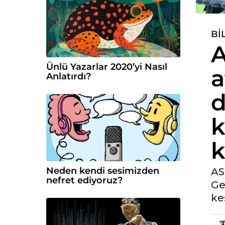
BI
5
A
y
ı
Ünlü Yazarlar 2020’yi Nasıl
a
l
Anlatırdı?
ö
d
n
c
k
e
5
k
y
ı
l
Neden kendi sesimizden
AS
ö
nefret ediyoruz?
Ge
n
ke
c
e