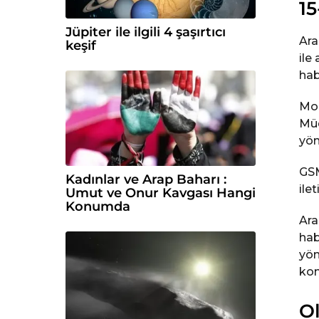
15
Jüpiter ile ilgili 4 şaşırtıcı
Ara
keşif
ile
hab
Mob
Müd
yön
GSM
Kadınlar ve Arap Baharı :
ilet
Umut ve Onur Kavgası Hangi
Konumda
Ara
hab
yön
kon
Ol