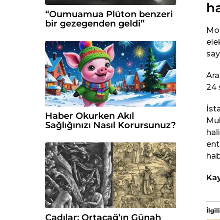
h
“Oumuamua Plüton benzeri
bir gezegenden geldi”
Mob
ele
say
Ara
24 
İst
Haber Okurken Akıl
Muh
Sağlığınızı Nasıl Korursunuz?
hal
ent
hab
Ka
İlgili
Cadılar; Ortaçağ’ın Günah