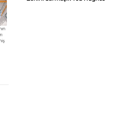
nın
rı
niş