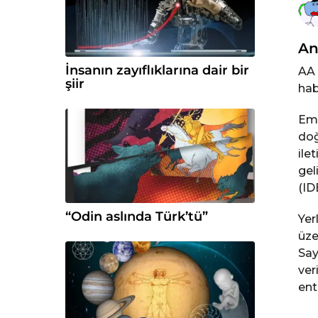
An
İnsanın zayıflıklarına dair bir
AA 
şiir
hab
Emn
doğ
ile
gel
(ID
“Odin aslında Türk’tü”
Yer
üze
Say
ver
ent