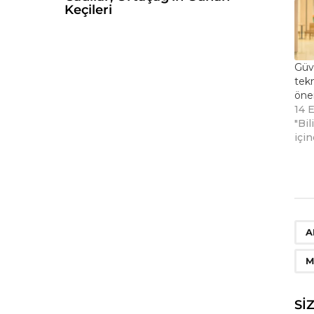
Keçileri
Güve
tek
öner
14 E
"Bil
içi
A
M
SI