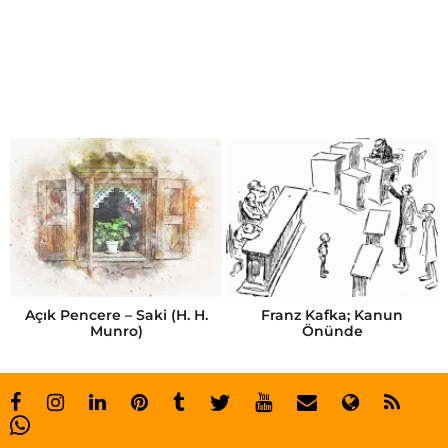
y
a
ş
ı
n
d
a
Açık Pencere – Saki (H. H.
Franz Kafka; Kanun
Munro)
Önünde