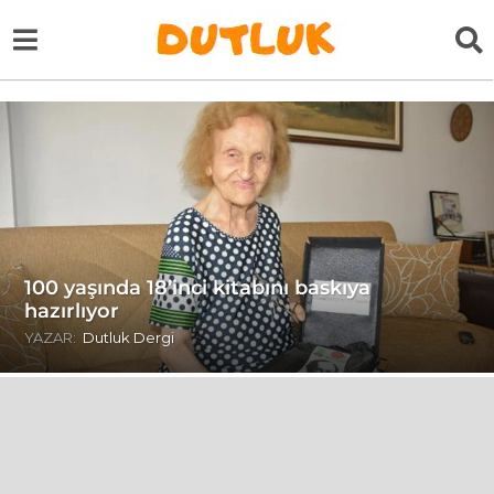
100 yaşında 18’inci kitabını baskıya
hazırlıyor
YAZAR:
Dutluk Dergi