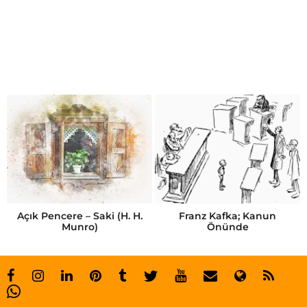
w
h
a
t
s
a
p
p
Açık Pencere – Saki (H. H.
Franz Kafka; Kanun
Munro)
Önünde