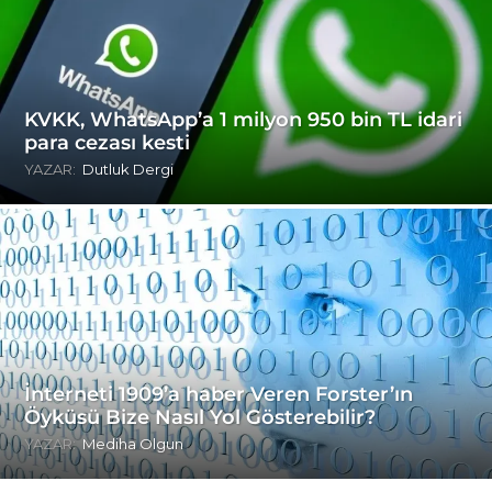
KVKK, WhatsApp’a 1 milyon 950 bin TL idari
para cezası kesti
YAZAR:
Dutluk Dergi
İnterneti 1909’a haber Veren Forster’ın
Öyküsü Bize Nasıl Yol Gösterebilir?
YAZAR:
Mediha Olgun