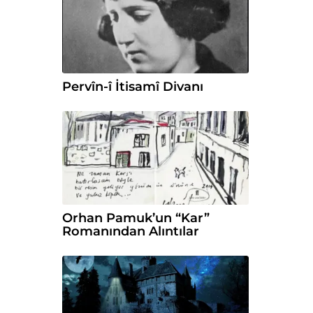
Pervîn-î İtisamî Divanı
Orhan Pamuk’un “Kar”
Romanından Alıntılar