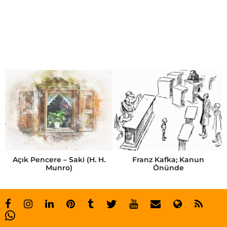
s
o
r
u
ş
t
ı
r
m
a
Açık Pencere – Saki (H. H.
Franz Kafka; Kanun
Munro)
Önünde