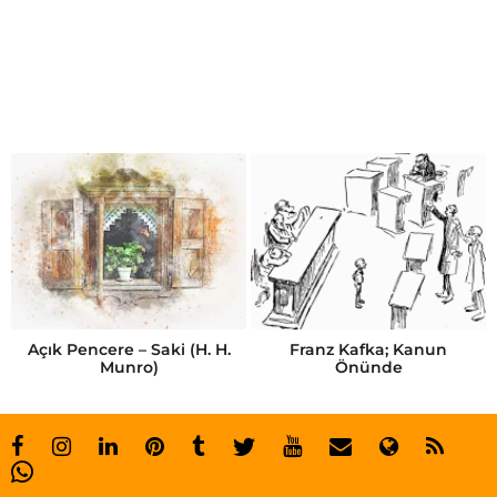
s
o
n
a
Açık Pencere – Saki (H. H.
Franz Kafka; Kanun
Munro)
Önünde