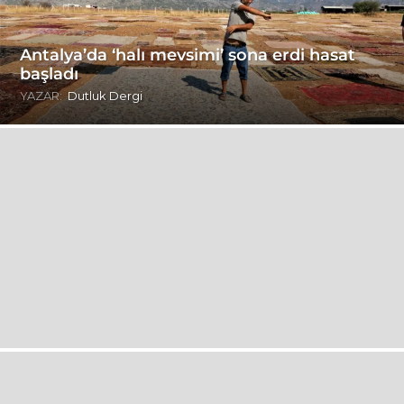
Antalya’da ‘halı mevsimi’ sona erdi hasat
başladı
YAZAR:
Dutluk Dergi