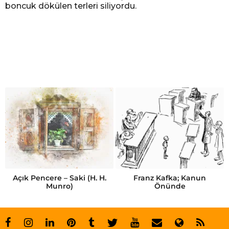
boncuk dökülen terleri siliyordu.
y
k
ü
l
e
r
i
Açık Pencere – Saki (H. H.
Franz Kafka; Kanun
Munro)
Önünde