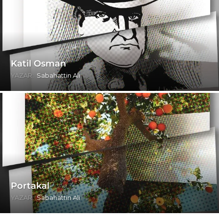
Katil Osman
YAZAR:
Sabahattin Ali
Portakal
YAZAR:
Sabahattin Ali