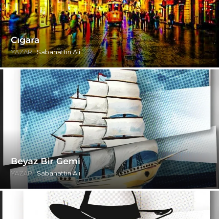
Cıgara
YAZAR:
Sabahattin Ali
Beyaz Bir Gemi
YAZAR:
Sabahattin Ali