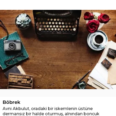
s
a
b
a
h
a
t
t
i
n
a
l
Böbrek
i
Avni Akbulut, oradaki bir iskemlenin üstüne
ö
dermansız bir halde oturmuş, alnından boncuk