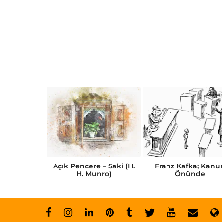
Kısa Öykü
Açık Pencere – Saki (H.
Franz Kafka; Kanu
abı
H. Munro)
Önünde