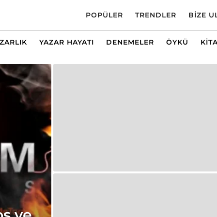
POPÜLER
TRENDLER
BIZE U
AZARLIK
YAZAR HAYATI
DENEMELER
ÖYKÜ
KIT
s ve