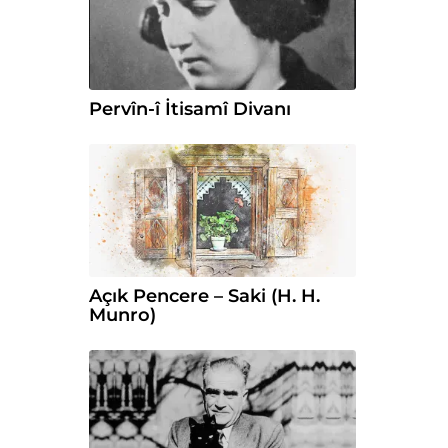
Pervîn-î İtisamî Divanı
Açık Pencere – Saki (H. H.
Munro)