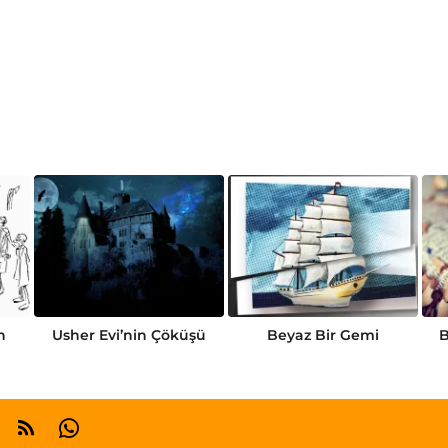
n
Usher Evi’nin Çöküşü
Beyaz Bir Gemi
B