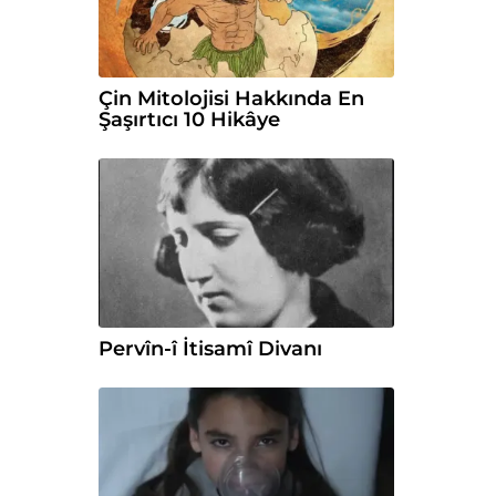
Çin Mitolojisi Hakkında En
Şaşırtıcı 10 Hikâye
Pervîn-î İtisamî Divanı