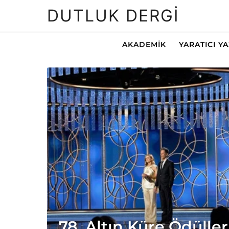
DUTLUK DERGI
AKADEMIK
YARATICI Y
78. Altın Küre Ödüller