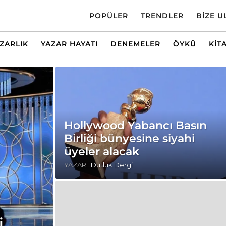
POPÜLER
TRENDLER
BIZE U
AZARLIK
YAZAR HAYATI
DENEMELER
ÖYKÜ
KIT
Hollywood Yabancı Basın
Birliği bünyesine siyahi
üyeler alacak
YAZAR:
Dutluk Dergi
i