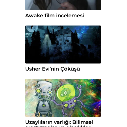
Awake film incelemesi
Usher Evi’nin Çöküşü
Uzaylıların varlığı: Bilimsel