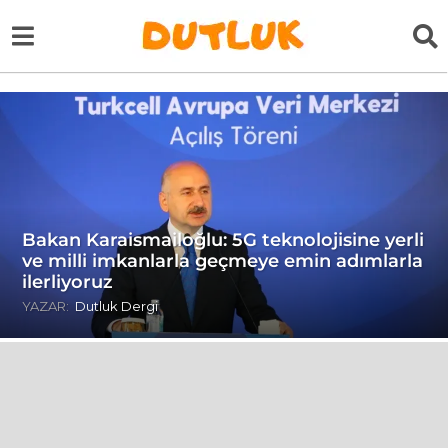
Bakan Karaismailoğlu: 5G teknolojisine yerli
ve milli imkanlarla geçmeye emin adımlarla
ilerliyoruz
YAZAR:
Dutluk Dergi