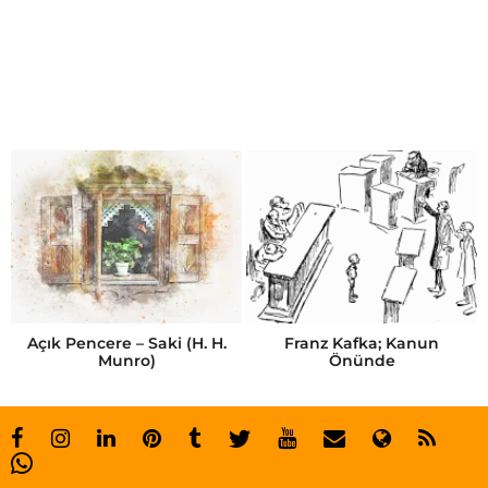
K
a
r
a
i
s
m
a
i
l
Açık Pencere – Saki (H. H.
Franz Kafka; Kanun
Munro)
Önünde
o
ğ
l
u