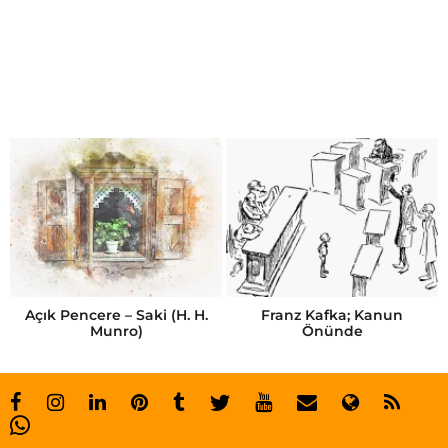
İ
l
k
a
y
T
o
k
g
ö
Açık Pencere – Saki (H. H.
Franz Kafka; Kanun
Munro)
Önünde
z