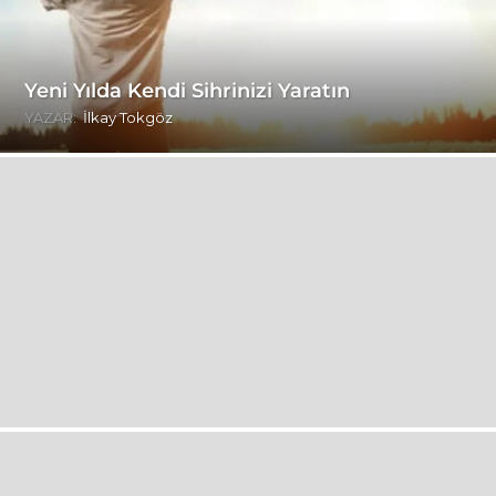
Yeni Yılda Kendi Sihrinizi Yaratın
YAZAR:
İlkay Tokgöz