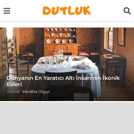
Dünyanın En Yaratıcı Altı İnsanının İkonik
Evleri
YAZAR:
Mediha Olgun