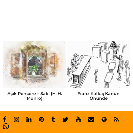
H
e
r
m
a
n
M
e
l
v
Açık Pencere – Saki (H. H.
Franz Kafka; Kanun
Munro)
Önünde
i
l
l
e