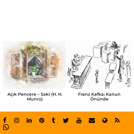
g
ü
n
d
ü
z
Açık Pencere – Saki (H. H.
Franz Kafka; Kanun
Munro)
Önünde