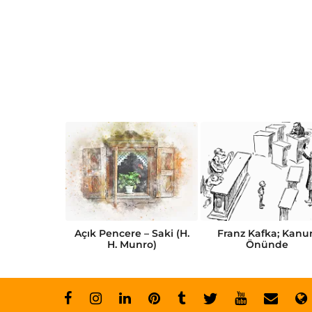
Kısa Öykü
Açık Pencere – Saki (H.
Franz Kafka; Kanu
abı
H. Munro)
Önünde