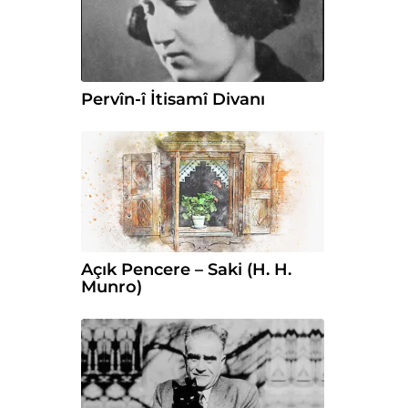
Pervîn-î İtisamî Divanı
Açık Pencere – Saki (H. H.
Munro)