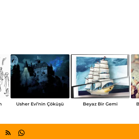
n
Usher Evi’nin Çöküşü
Beyaz Bir Gemi
B