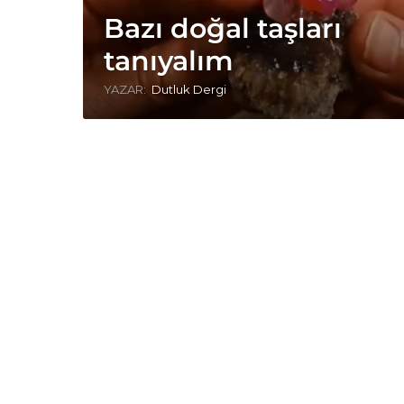
Bazı doğal taşları
tanıyalım
YAZAR:
Dutluk Dergi
g
ü
l
k
u
v
a