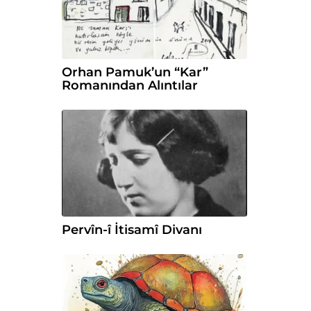
Orhan Pamuk’un “Kar”
Romanından Alıntılar
Pervîn-î İtisamî Divanı