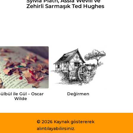
Sylvia Plath, Assia Wevill ve
Zehirli Sarmaşık Ted Hughes
ülbül ile Gül – Oscar
Değirmen
Gamma
Wilde
© 2026 Kaynak göstererek
alıntılayabilirsiniz.