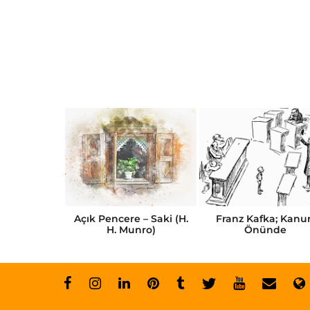
Kısa Öykü
Açık Pencere – Saki (H.
Franz Kafka; Kanu
abı
H. Munro)
Önünde