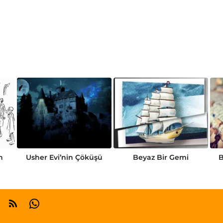
n
Usher Evi’nin Çöküşü
Beyaz Bir Gemi
B