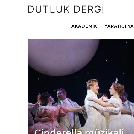
DUTLUK DERGI
AKADEMIK
YARATICI Y
Cinderella müzikali