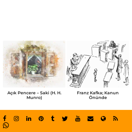
a
ş
k
ı
n
h
a
l
i
Açık Pencere – Saki (H. H.
Franz Kafka; Kanun
Munro)
Önünde