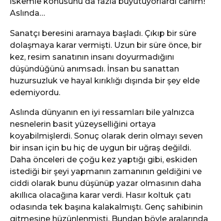
iskemle konusunu da fazla büyütüyorlardı canım!
Aslında…
Sanatçı beresini aramaya başladı. Çıkıp bir süre
dolaşmaya karar vermişti. Uzun bir süre önce, bir
kez, resim sanatının insanı doyurmadığını
düşündüğünü anımsadı. İnsan bu sanattan
huzursuzluk ve hayal kırıklığı dışında bir şey elde
edemiyordu.
Aslında dünyanın en iyi ressamları bile yalnızca
nesnelerin basit yüzeyselliğini ortaya
koyabilmişlerdi. Sonuç olarak derin olmayı seven
bir insan için bu hiç de uygun bir uğraş değildi.
Daha önceleri de çoğu kez yaptığı gibi, eskiden
istediği bir şeyi yapmanın zamanının geldiğini ve
ciddi olarak bunu düşünüp yazar olmasının daha
akıllıca olacağına karar verdi. Hasır koltuk çatı
odasında tek başına kalakalmıştı. Genç sahibinin
gitmesine hüzünlenmişti. Bundan böyle aralarında