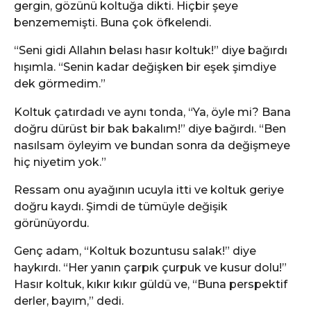
gergin, gözünü koltuğa dikti. Hiçbir şeye
benzememişti. Buna çok öfkelendi.
“Seni gidi Allahın belası hasır koltuk!” diye bağırdı
hışımla. “Senin kadar değişken bir eşek şimdiye
dek görmedim.”
Koltuk çatırdadı ve aynı tonda, “Ya, öyle mi? Bana
doğru dürüst bir bak bakalım!” diye bağırdı. “Ben
nasılsam öyleyim ve bundan sonra da değişmeye
hiç niyetim yok.”
Ressam onu ayağının ucuyla itti ve koltuk geriye
doğru kaydı. Şimdi de tümüyle değişik
görünüyordu.
Genç adam, “Koltuk bozuntusu salak!” diye
haykırdı. “Her yanın çarpık çurpuk ve kusur dolu!”
Hasır koltuk, kıkır kıkır güldü ve, “Buna perspektif
derler, bayım,” dedi.