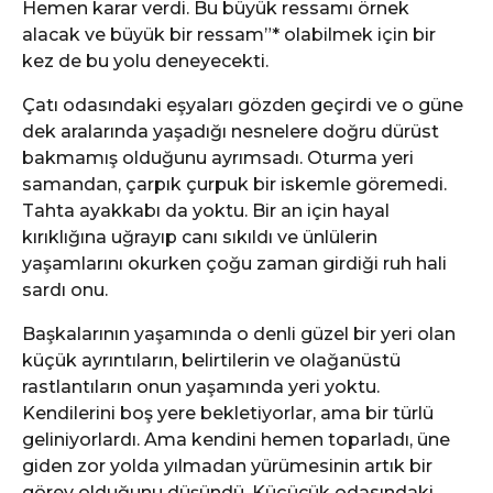
Hemen karar verdi. Bu büyük ressamı örnek
alacak ve büyük bir ressam”* olabilmek için bir
kez de bu yolu deneyecekti.
Çatı odasındaki eşyaları gözden geçirdi ve o güne
dek aralarında yaşadığı nesnelere doğru dürüst
bakmamış olduğunu ayrımsadı. Oturma yeri
samandan, çarpık çurpuk bir iskemle göremedi.
Tahta ayakkabı da yoktu. Bir an için hayal
kırıklığına uğrayıp canı sıkıldı ve ünlülerin
yaşamlarını okurken çoğu zaman girdiği ruh hali
sardı onu.
Başkalarının yaşamında o denli güzel bir yeri olan
küçük ayrıntıların, belirtilerin ve olağanüstü
rastlantıların onun yaşamında yeri yoktu.
Kendilerini boş yere bekletiyorlar, ama bir türlü
geliniyorlardı. Ama kendini hemen toparladı, üne
giden zor yolda yılmadan yürümesinin artık bir
görev olduğunu düşündü. Küçücük odasındaki