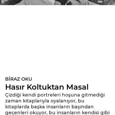
5
y
ı
l
ö
n
c
e
5
y
ı
BIRAZ OKU
l
Hasır Koltuktan Masal
ö
n
Çizdiği kendi portreleri hoşuna gitmediği
zaman kitaplarıyla oyalanıyor, bu
c
kitaplarda başka insanların başından
e
geçenleri okuyor, bu insanların kendisi gibi