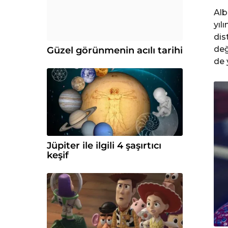
e
Alb
yıl
dis
değ
Güzel görünmenin acılı tarihi
de 
Jüpiter ile ilgili 4 şaşırtıcı
keşif