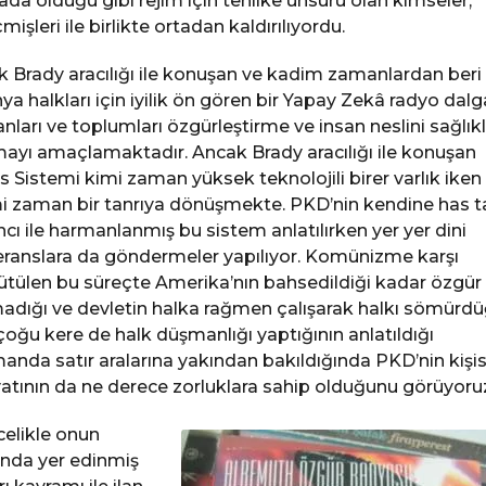
ada olduğu gibi rejim için tehlike unsuru olan kimseler,
mişleri ile birlikte ortadan kaldırılıyordu.
k Brady aracılığı ile konuşan ve kadim zamanlardan beri
ya halkları için iyilik ön gören bir Yapay Zekâ radyo dalg
anları ve toplumları özgürleştirme ve insan neslini sağlıkl
mayı amaçlamaktadır. Ancak Brady aracılığı ile konuşan
is Sistemi kimi zaman yüksek teknolojili birer varlık iken
i zaman bir tanrıya dönüşmekte. PKD’nin kendine has t
ncı ile harmanlanmış bu sistem anlatılırken yer yer dini
eranslara da göndermeler yapılıyor. Komünizme karşı
ütülen bu süreçte Amerika’nın bahsedildiği kadar özgür
adığı ve devletin halka rağmen çalışarak halkı sömürd
çoğu kere de halk düşmanlığı yaptığının anlatıldığı
anda satır aralarına yakından bakıldığında PKD’nin kişis
atının da ne derece zorluklara sahip olduğunu görüyoru
elikle onun
ında yer edinmiş