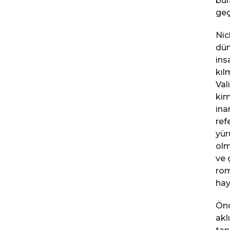
bur
geç
Nic
dün
ins
kıl
Val
kim
ina
ref
yür
olm
ve 
rom
hay
Önc
akl