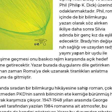
Phil (Philip K. Dick) üzerin
odaklanmaktadır. Phil, r
içinde de bir bilimkurgu
yazarı olarak söz alırken
ikiliye daha sonra Silvia
adında bir genç kız da eşli
edecektir. Brady’nin değiş
ruh sağlığı ve uzaydan ra
yayını yapan bir uydu ile
tişime geçmesi onu baskıcı rejim karşısında açık hedef
ine getirecektir. Yazar burada duygularını dile getirirken
an zaman Roma’ya dek uzanarak tiranlıkları anlatma
una da gitmiştir.
 anda sıradan bir bilimkurgu hikâyesine sahip roman, ço
meden PKD’nin sanrılı bilincinin ete kemiğe bürünmüş h
rak karşımıza çıkıyor. 1947-1948 yılları arasında George
ell tarafından yazılan 1984 romanına ait atmosfer, bu