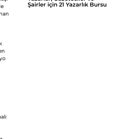
Şairler için 21 Yazarlık Bursu
de
oman
k
en
dyo
k
ali