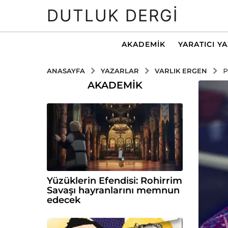
DUTLUK DERGI
AKADEMIK
YARATICI Y
YAZARLAR
VARLIK ERGEN
ANASAYFA
P
AKADEMIK
Yüzüklerin Efendisi: Rohirrim
Savaşı hayranlarını memnun
edecek