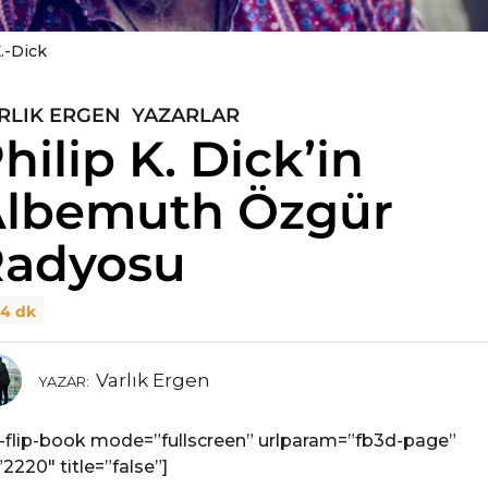
.-Dick
RLIK ERGEN
,
YAZARLAR
hilip K. Dick’in
lbemuth Özgür
adyosu
4 dk
Varlık Ergen
YAZAR:
-flip-book mode=”fullscreen” urlparam=”fb3d-page”
”2220″ title=”false”]