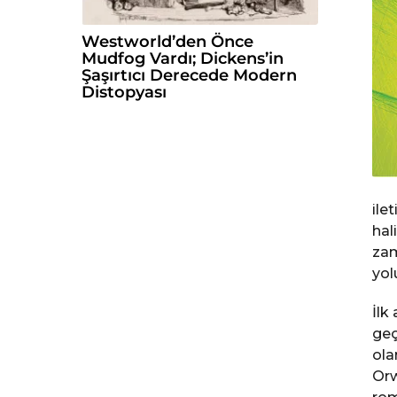
Westworld’den Önce
Mudfog Vardı; Dickens’in
Şaşırtıcı Derecede Modern
Distopyası
ile
hal
zam
yol
İlk
geç
ola
Orw