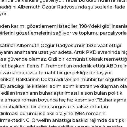
anda da kendini gösteriyor. Yazar bu durumdan rahatsı
adığını Albemuth Özgür Radyosu’nda şu sözlerle ifade
yor:
den karımı gözetlememi istediler. 1984’deki gibi insanla
birlerini gözetlemelerini sağlıyor ve toplumu parçalıyorlar
satırlar Albemuth Özgür Radyosu’nun bize vaat ettiği
yanın anahtarını uzatıyor adeta. Artık PKD evreninde hi
se güvende olamaz. Gizli bir komünist olarak resmettiğ
let başkanı Ferris F. Fremont’un önderlik ettiği ABD rejim
ı zamanda bizi alternatif bir gerçekliğe de taşıyor.
rikan Halklarının Dostu adı verilen muhbir bir örgütle
D) aracılığı ile kitleleri adım adım kıstıran ve düşman ol
n edilen insanların buharlaştırılması ile son bulan politik
alamaca roman boyunca hiç hız kesmiyor.”Buharlaşma,
i muhaliflerin bir anda sorgusuz sualsiz ortadan
dırılması durumu ise akıllara yine 1984 romanını
irmektedir. G. Orwell’ın anlattığı baskıcı rejimde de tıpkı