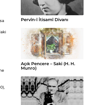
Pervîn-î İtisamî Divanı
lsa
daki
Açık Pencere – Saki (H. H.
Munro)
ine
0),