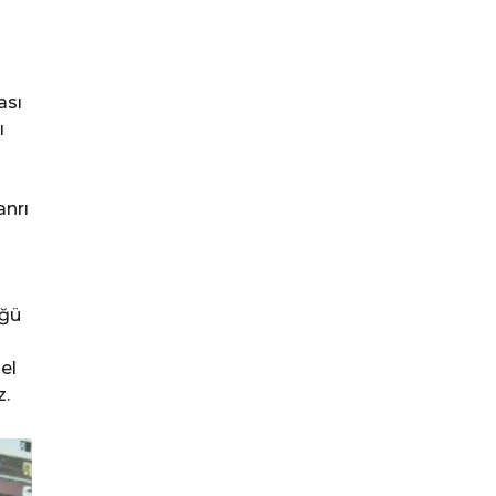
ası
ı
anrı
üğü
el
z.