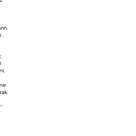
z
rın
.
ç
i
i,
nme
arak
”