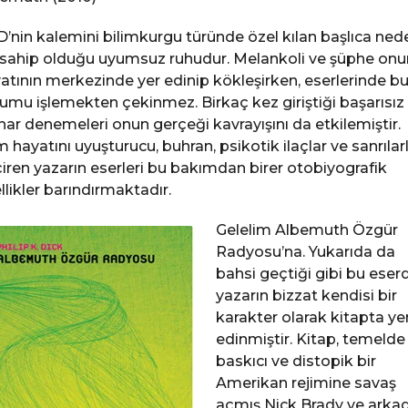
’nin kalemini bilimkurgu türünde özel kılan başlıca ned
 sahip olduğu uyumsuz ruhudur. Melankoli ve şüphe onu
atının merkezinde yer edinip kökleşirken, eserlerinde b
umu işlemekten çekinmez. Birkaç kez giriştiği başarısız
ihar denemeleri onun gerçeği kavrayışını da etkilemiştir.
 hayatını uyuşturucu, buhran, psikotik ilaçlar ve sanrılar
iren yazarın eserleri bu bakımdan birer otobiyografik
llikler barındırmaktadır.
Gelelim Albemuth Özgür
Radyosu’na. Yukarıda da
bahsi geçtiği gibi bu eser
yazarın bizzat kendisi bir
karakter olarak kitapta ye
edinmiştir. Kitap, temelde
baskıcı ve distopik bir
Amerikan rejimine savaş
açmış Nick Brady ve arkad