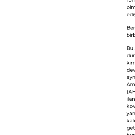
rom
olm
edi
Ben
bir
Bu 
dün
kim
dev
ayn
Ame
(AH
ila
kov
yan
kal
get