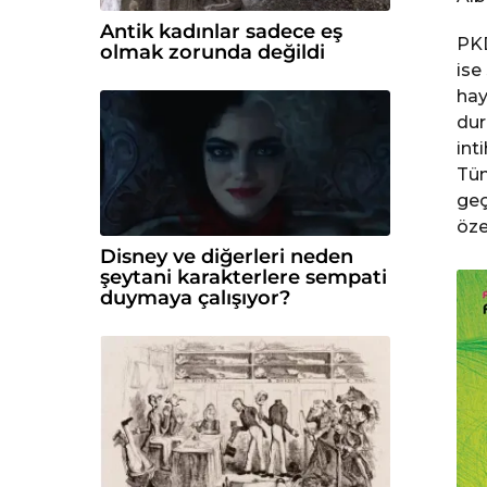
Antik kadınlar sadece eş
PKD
olmak zorunda değildi
ise
hay
dur
int
Tüm
geç
öze
Disney ve diğerleri neden
şeytani karakterlere sempati
duymaya çalışıyor?