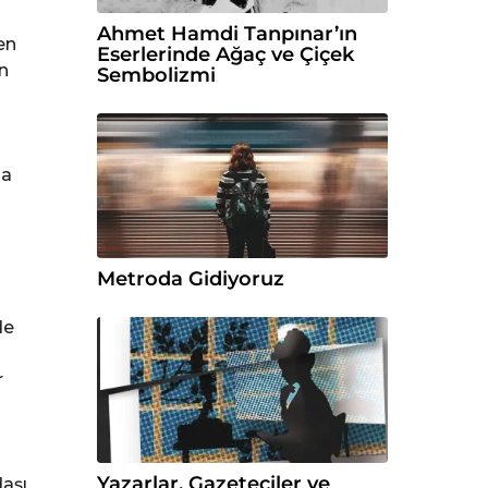
Ahmet Hamdi Tanpınar’ın
en
Eserlerinde Ağaç ve Çiçek
n
Sembolizmi
u
la
Metroda Gidiyoruz
de
r
Yazarlar, Gazeteciler ve
aşı