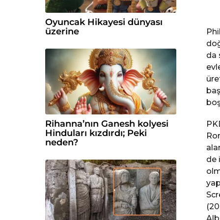
Oyuncak Hikayesi dünyası
üzerine
Phi
doğ
da 
evl
üre
baş
boş
Rihanna’nın Ganesh kolyesi
PKD
Hinduları kızdırdı; Peki
Rom
neden?
ala
de 
olm
yap
Scr
(20
Alb