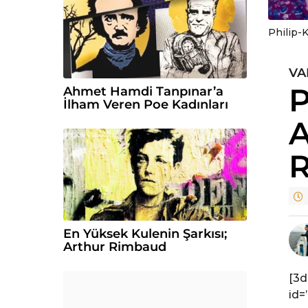
Philip-K
VA
6
P
y
Ahmet Hamdi Tanpınar’a
İlham Veren Poe Kadınları
ı
A
l
ö
R
n
c
e
6
y
En Yüksek Kulenin Şarkısı;
ı
Arthur Rimbaud
l
ö
[3d
n
id=
c