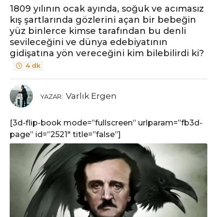
ı
1809 yılının ocak ayında, soğuk ve acımasız
l
kış şartlarında gözlerini açan bir bebeğin
ö
yüz binlerce kimse tarafından bu denli
n
sevileceğini ve dünya edebiyatının
c
gidişatına yön vereceğini kim bilebilirdi ki?
e
4 dk
6
y
ı
Varlık Ergen
YAZAR:
l
ö
[3d-flip-book mode=”fullscreen” urlparam=”fb3d-
n
page” id=”2521″ title=”false”]
c
e