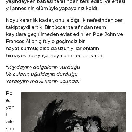
yaşındayken babası tarafından terk edildi ve ertesi
yıl annesinin ölümüyle yapayalnız kaldı.
Koyu karanlık kader, onu, aldığı ilk nefesinden beri
takipteydi artık. Bir tüccar tarafından resmi
kayıtlara geçirilmeden evlat edinilen Poe, John ve
Frances Allan çiftiyle geçimsiz bir
hayat sürmüş olsa da uzun yıllar onların
himayesinde yaşamaya da mecbur kaldı.
“Kıyıdayım dalgaların vurduğu
Ve suların uğuldayıp durduğu
Yerdeyim maviliklerin ucunda.”
Po
e,
yen
i
aile
sini