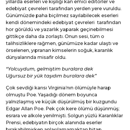
yıllarda eserleri ve kişiliği kan emici editörler ve
edebiyat çevreleri tarafından yerden yere vuruldu.
Günümüzde paha biçilmez sayılabilecek eserleri
kendi dönemindeki edebiyat çevreleri tarafından
hor görüldü ve yazarlık yaparak geçinebilmesi
gittikçe daha da zorlaştı. Onun sesi, tüm o
talihsizliklere rağmen, günümüze kadar ulaştı ve
örselenen, yıpranan kimselerin soğuk, karanlık
dünyalarında misafir oldu.
“Yolcuydum, gelmiştim buralara dek
Uğursuz bir yük taşıdım buralara dek”
Çok sevdiği karısı Virginia’nın ölümüyle harap
olmuştu Poe. Yaşadığı dönem boyunca
yalnızlaşmış ve küçük düşürülmüş bir kuzgundu
Edgar Allan Poe. Pek çok kere ölümü düşünmüş;
esrara ve alkole yenilmişti. Solgun yüzlü Karanlıklar
Prensi, edebiyatın birçok alanında eserler
bırakabilmişken anlaşılamamaktan bitap