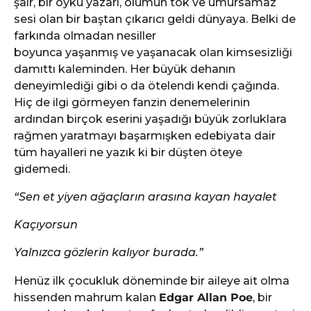
şair, bir öykü yazarı, ölümün tok ve umursamaz
sesi olan bir baştan çıkarıcı geldi dünyaya. Belki de
farkında olmadan nesiller
boyunca yaşanmış ve yaşanacak olan kimsesizliği
damıttı kaleminden. Her büyük dehanın
deneyimlediği gibi o da ötelendi kendi çağında.
Hiç de ilgi görmeyen fanzin denemelerinin
ardından birçok eserini yaşadığı büyük zorluklara
rağmen yaratmayı başarmışken edebiyata dair
tüm hayalleri ne yazık ki bir düşten öteye
gidemedi.
“Sen et yiyen ağaçların arasına kayan hayalet
Kaçıyorsun
Yalnızca gözlerin kalıyor burada.”
Henüz ilk çocukluk döneminde bir aileye ait olma
hissenden mahrum kalan
Edgar Allan Poe
, bir