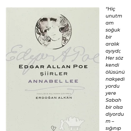
“Hiç
unutm
am
soğuk
bir
aralık
ayıydı;
Her söz
kendi
ölüsünü
nakşedi
yordu
yere
Sabah
bir olsa
diyordu
m –
sığınıp