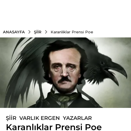
ŞIIR
ANASAYFA
Karanlıklar Prensi Poe
ŞIIR
,
VARLIK ERGEN
,
YAZARLAR
6
Karanlıklar Prensi Poe
y