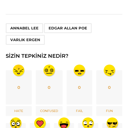
,
,
ANNABEL LEE
EDGAR ALLAN POE
VARLIK ERGEN
SIZIN TEPKINIZ NEDIR?
0
0
0
0
HATE
CONFUSED
FAIL
FUN